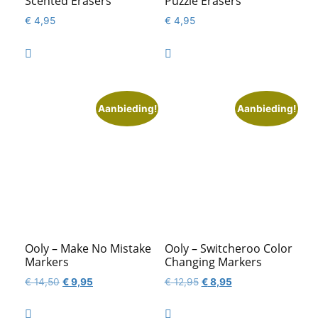
Scented Erasers
Puzzle Erasers
€
4,95
€
4,95


Aanbieding!
Aanbieding!
Ooly – Make No Mistake
Ooly – Switcheroo Color
Markers
Changing Markers
Oorspronkelijke
Huidige
Oorspronkelijke
Huidige
€
14,50
€
9,95
€
12,95
€
8,95
prijs
prijs
prijs
prijs
was:
is:
was:
is:

