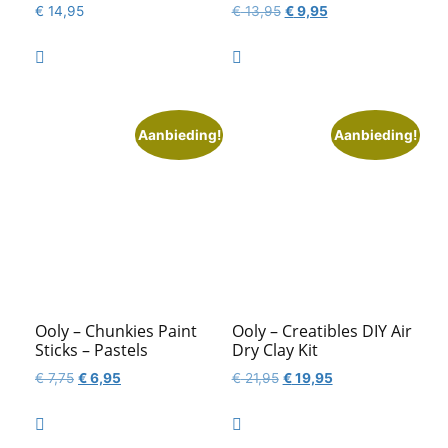
Oorspronkelijke
Huidige
€
14,95
€
13,95
€
9,95
prijs
prijs
was:
is:


€ 13,95.
€ 9,95.
Aanbieding!
Aanbieding!
Ooly – Chunkies Paint
Ooly – Creatibles DIY Air
Sticks – Pastels
Dry Clay Kit
Oorspronkelijke
Huidige
Oorspronkelijke
Huidige
€
7,75
€
6,95
€
21,95
€
19,95
prijs
prijs
prijs
prijs
was:
is:
was:
is:


€ 7,75.
€ 6,95.
€ 21,95.
€ 19,95.