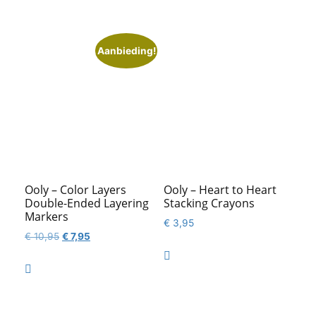
€ 14,50.
€ 9,95.
€ 12,95.
€ 8,95.
Aanbieding!
Ooly – Color Layers
Ooly – Heart to Heart
Double-Ended Layering
Stacking Crayons
Markers
€
3,95
Oorspronkelijke
Huidige
€
10,95
€
7,95
prijs
prijs

was:
is:

€ 10,95.
€ 7,95.