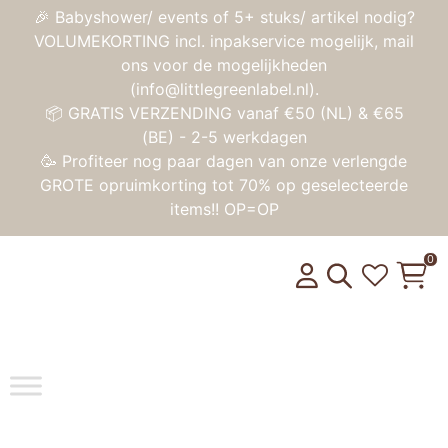
🎉 Babyshower/ events of 5+ stuks/ artikel nodig?
VOLUMEKORTING incl. inpakservice mogelijk, mail
ons voor de mogelijkheden
(info@littlegreenlabel.nl).
📦 GRATIS VERZENDING vanaf €50 (NL) & €65
(BE) - 2-5 werkdagen
🥳 Profiteer nog paar dagen van onze verlengde
GROTE opruimkorting tot 70% op geselecteerde
items!! OP=OP
0
Toggle na