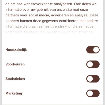
en om ons websiteverkeer te analyseren. Ook delen we
informatie over uw gebruik van onze site met onze
partners voor social media, adverteren en analyse. Deze
partners kunnen deze gegevens combineren met andere
informatie die u aan ze heeft verstrekt of die ze hebben
Ooly – Chunkies Paint
Ooly – Magic Neon
verzameld op basis van uw gebruik van hun services.
Sticks – Metallic
Puffy Pens
Oorspronkelijke
Huidige
€
7,95
€
16,95
€
11,95
Toestemmingsselectie
prijs
prijs
Noodzakelijk
was:
is:


€ 16,95.
€ 11,95.
Voorkeuren
Aanbieding!
Aanbieding!
Statistieken
Marketing