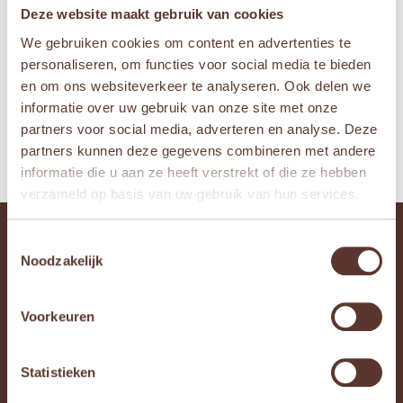
Deze website maakt gebruik van cookies
Janod Sweet Cocoon –
Janod Brico’kids – DIY
We gebruiken cookies om content en advertenties te
Baby loopwagen
magnetische trolley
personaliseren, om functies voor social media te bieden
Oorspronkelijke
Huidige
€
69,95
€
55,95
€
91,95
en om ons websiteverkeer te analyseren. Ook delen we
prijs
prijs
informatie over uw gebruik van onze site met onze
was:
is:


partners voor social media, adverteren en analyse. Deze
€ 69,95.
€ 55,95.
partners kunnen deze gegevens combineren met andere
informatie die u aan ze heeft verstrekt of die ze hebben
verzameld op basis van uw gebruik van hun services.
Bedrijfsgegevens
Toestemmingsselectie
Noodzakelijk
Braillestraat 75
2652XV
Berkel en Rodenrijs
Voorkeuren
info@littlegreenlabel.nl
KVK: 94635064
BTW: NL005098213B66
Statistieken
Trustpilot