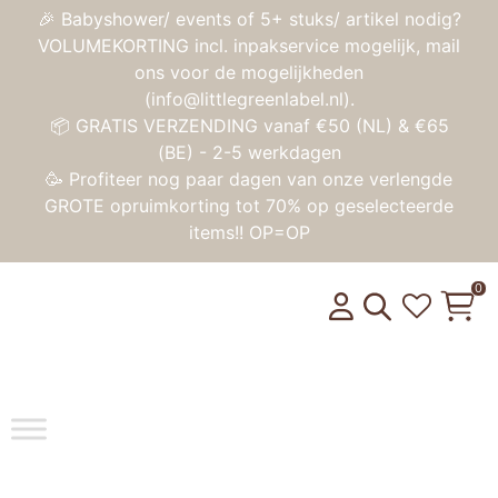
🎉 Babyshower/ events of 5+ stuks/ artikel nodig?
VOLUMEKORTING incl. inpakservice mogelijk, mail
ons voor de mogelijkheden
(info@littlegreenlabel.nl).
📦 GRATIS VERZENDING vanaf €50 (NL) & €65
(BE) - 2-5 werkdagen
🥳 Profiteer nog paar dagen van onze verlengde
GROTE opruimkorting tot 70% op geselecteerde
items!! OP=OP
0
Toggle na