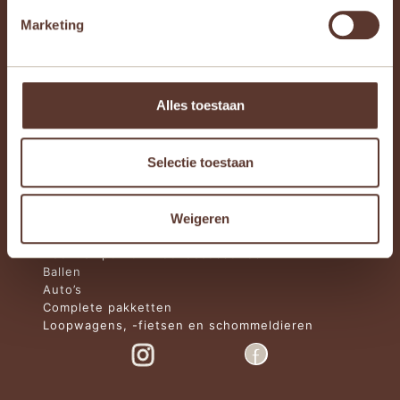
Marketing
Webshop
Houten speelgoed
Knuffels en knuffeldoekjes
Alles toestaan
Educatief speelgoed
Magneet- en voelboeken
Activiteitentafels, -speelgoed en babygyms
Selectie toestaan
Sensorisch speelgoed
Knutselartikelen
Keuken speelgoed
Badspeelgoed
Weigeren
Trekspeelgoed
Nachtlampen en woonaccessoires
Ballen
Auto’s
Complete pakketten
Loopwagens, -fietsen en schommeldieren