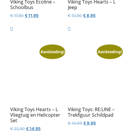
Viking Toys Ecoline –
Viking Toys Hearts – L
Schoolbus
Jeep
Oorspronkelijke
Huidige
Oorspronkelijke
Huidige
€
17,50
€
11,95
€
12,50
€
8,95
prijs
prijs
prijs
prijs
was:
is:
was:
is:


€ 17,50.
€ 11,95.
€ 12,50.
€ 8,95.
Aanbieding!
Aanbieding!
Viking Toys Hearts – L
Viking Toys: RE:LINE –
Vliegtuig en Helicopter
Trekfiguur Schildpad
Set
Oorspronkelijke
Huidige
€
13,95
€
9,95
Oorspronkelijke
Huidige
€
22,50
€
14,95
prijs
prijs