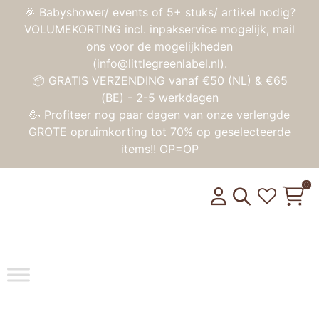
🎉 Babyshower/ events of 5+ stuks/ artikel nodig?
VOLUMEKORTING incl. inpakservice mogelijk, mail
ons voor de mogelijkheden
(info@littlegreenlabel.nl).
📦 GRATIS VERZENDING vanaf €50 (NL) & €65
(BE) - 2-5 werkdagen
🥳 Profiteer nog paar dagen van onze verlengde
GROTE opruimkorting tot 70% op geselecteerde
items!! OP=OP
0
Toggle na