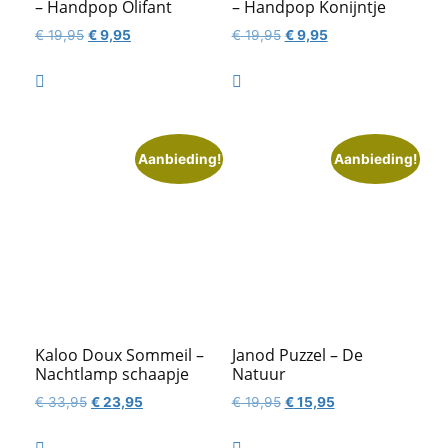
– Handpop Olifant
– Handpop Konijntje
Oorspronkelijke
Huidige
Oorspronkelijke
Huidige
€
19,95
€
9,95
€
19,95
€
9,95
prijs
prijs
prijs
prijs
was:
is:
was:
is:


€ 19,95.
€ 9,95.
€ 19,95.
€ 9,95.
Aanbieding!
Aanbieding!
Kaloo Doux Sommeil –
Janod Puzzel – De
Nachtlamp schaapje
Natuur
Oorspronkelijke
Huidige
Oorspronkelijke
Huidige
€
33,95
€
23,95
€
19,95
€
15,95
prijs
prijs
prijs
prijs
was:
is:
was:
is: