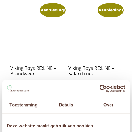
Aanbieding!
Aanbieding!
Viking Toys RE:LINE –
Viking Toys RE:LINE –
Brandweer
Safari truck
Oorspronkelijke
Huidige
Oorspronkelijke
Huidige
€
13,95
€
9,95
€
27,50
€
18,95
prijs
prijs
prijs
prijs
was:
is:
was:
is:


€ 13,95.
€ 9,95.
€ 27,50.
€ 18,95.
Toestemming
Details
Over
Aanbieding!
Aanbieding!
Deze website maakt gebruik van cookies