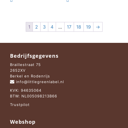


€ 33,95.
€ 23,95.
€ 19,95.
€ 15,95.
1
2
3
4
…
17
18
19
→
Bedrijfsgegevens
Braillestraat 75
2652XV
Berkel en Rodenrijs
info@littlegreenlabel.nl
KVK: 94635064
BTW: NL005098213B66
Trustpilot
Webshop