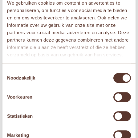
We gebruiken cookies om content en advertenties te
personaliseren, om functies voor social media te bieden
en om ons websiteverkeer te analyseren. Ook delen we
informatie over uw gebruik van onze site met onze
partners voor social media, adverteren en analyse. Deze
partners kunnen deze gegevens combineren met andere
Viking Toys – Grote
Viking Toys – Raceauto
informatie die u aan ze heeft verstrekt of die ze hebben
vuilniswagen in doos
bosbes
verzameld op basis van uw gebruik van hun services.
Oorspronkelijke
Huidige
Oorspronkelijke
Huidige
€
24,95
€
15,95
€
7,95
€
4,95
prijs
prijs
prijs
prijs
Toestemmingsselectie
was:
is:
was:
is:


Noodzakelijk
€ 24,95.
€ 15,95.
€ 7,95.
€ 4,95.
Voorkeuren
Aanbieding!
Aanbieding!
Statistieken
Marketing