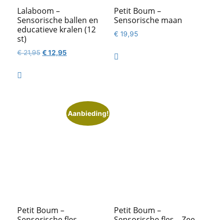
Lalaboom –
Petit Boum –
Sensorische ballen en
Sensorische maan
educatieve kralen (12
€
19,95
st)
Oorspronkelijke
Huidige
€
21,95
€
12,95

prijs
prijs
was:
is:

€ 21,95.
€ 12,95.
Aanbieding!
Petit Boum –
Petit Boum –
Sensorische fles –
Sensorische fles – Zee