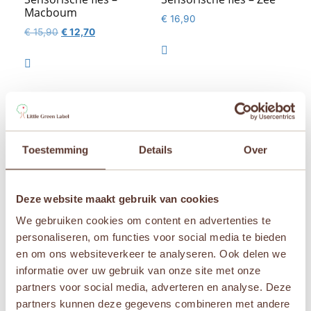
Macboum
€
16,90
Oorspronkelijke
Huidige
€
15,90
€
12,70
prijs
prijs

was:
is:

€ 15,90.
€ 12,70.
Toestemming
Details
Over
Deze website maakt gebruik van cookies
We gebruiken cookies om content en advertenties te
personaliseren, om functies voor social media te bieden
Petit Boum –
Petit Boum –
en om ons websiteverkeer te analyseren. Ook delen we
Sensorische ster –
Sensorische fles –
informatie over uw gebruik van onze site met onze
Orionis
Boerderij
partners voor social media, adverteren en analyse. Deze
€
19,95
€
17,95
partners kunnen deze gegevens combineren met andere