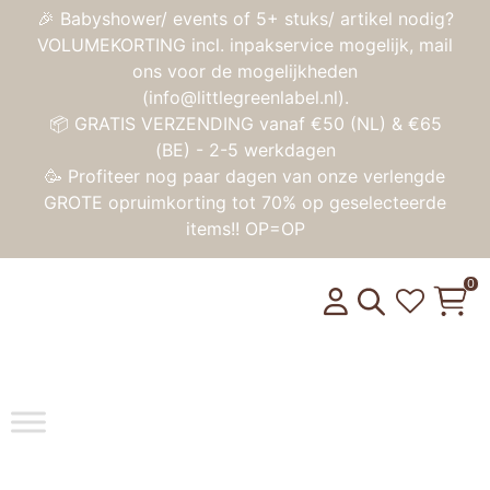
🎉 Babyshower/ events of 5+ stuks/ artikel nodig?
VOLUMEKORTING incl. inpakservice mogelijk, mail
ons voor de mogelijkheden
(info@littlegreenlabel.nl).
📦 GRATIS VERZENDING vanaf €50 (NL) & €65
(BE) - 2-5 werkdagen
🥳 Profiteer nog paar dagen van onze verlengde
GROTE opruimkorting tot 70% op geselecteerde
items!! OP=OP
0
Toggle na