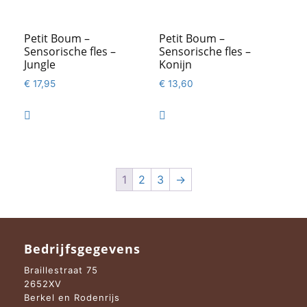
Petit Boum –
Petit Boum –
Sensorische fles –
Sensorische fles –
Jungle
Konijn
€
17,95
€
13,60


1
2
3
→
Bedrijfsgegevens
Braillestraat 75
2652XV
Berkel en Rodenrijs