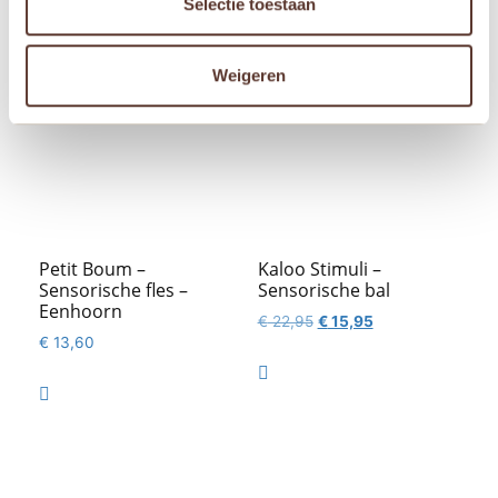
Selectie toestaan
Aanbieding!
Weigeren
Petit Boum –
Kaloo Stimuli –
Sensorische fles –
Sensorische bal
Eenhoorn
Oorspronkelijke
Huidige
€
22,95
€
15,95
€
13,60
prijs
prijs
was:
is:

€ 22,95.
€ 15,95.
