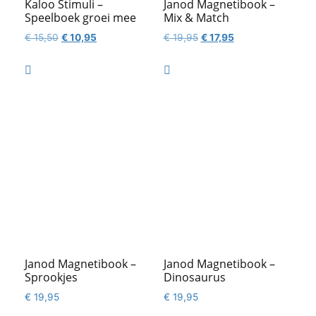
Kaloo Stimuli –
Janod Magnetibook –
Speelboek groei mee
Mix & Match
Oorspronkelijke
Huidige
Oorspronkelijke
Huidige
€
15,50
€
10,95
€
19,95
€
17,95
prijs
prijs
prijs
prijs
was:
is:
was:
is:


€ 15,50.
€ 10,95.
€ 19,95.
€ 17,95.
Janod Magnetibook –
Janod Magnetibook –
Sprookjes
Dinosaurus
€
19,95
€
19,95