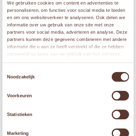
We gebruiken cookies om content en advertenties te
personaliseren, om functies voor social media te bieden
en om ons websiteverkeer te analyseren. Ook delen we
informatie over uw gebruik van onze site met onze
partners voor social media, adverteren en analyse. Deze
Janod Magnetibook –
Janod Magnetibook –
partners kunnen deze gegevens combineren met andere
Gekke gezichten
Gekke gezichten
informatie die u aan ze heeft verstrekt of die ze hebben
jongens
meisjes
verzameld op basis van uw gebruik van hun services.
Oorspronkelijke
Huidige
Oorspronkelijke
Huidige
€
19,95
€
15,95
€
19,95
€
15,95
prijs
prijs
prijs
prijs
Toestemmingsselectie
was:
is:
was:
is:


Noodzakelijk
€ 19,95.
€ 15,95.
€ 19,95.
€ 15,95.
Voorkeuren
Aanbieding!
Statistieken
Marketing