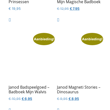
Prinsessen
Mijn Magische Badboek
Oorspronkelijke
Huidige
€
19,95
€
12,95
€
7,95
prijs
prijs
was:
is:


€ 12,95.
€ 7,95.
Aanbieding!
Aanbieding!
Janod Badspeelgoed –
Janod Magneti Stories –
Badboek Mijn Walvis
Dinosaurus
Oorspronkelijke
Huidige
Oorspronkelijke
Huidige
€
10,95
€
6,95
€
9,95
€
8,95
prijs
prijs
prijs
prijs
was:
is:
was:
is: