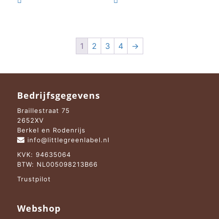


€ 10,95.
€ 6,95.
€ 9,95.
€ 8,95.
1
2
3
4
→
Bedrijfsgegevens
Braillestraat 75
2652XV
Berkel en Rodenrijs
info@littlegreenlabel.nl
KVK: 94635064
BTW: NL005098213B66
Trustpilot
Webshop