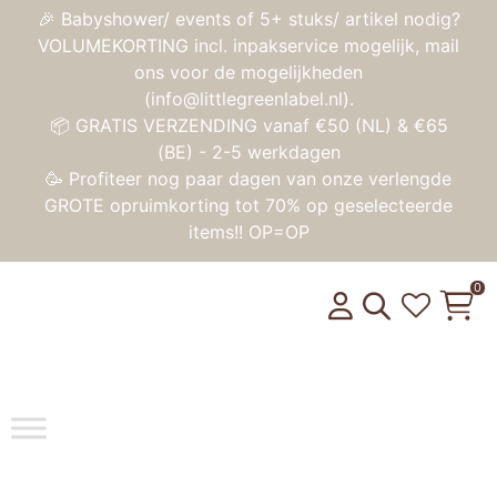
🎉 Babyshower/ events of 5+ stuks/ artikel nodig?
VOLUMEKORTING incl. inpakservice mogelijk, mail
ons voor de mogelijkheden
(info@littlegreenlabel.nl).
📦 GRATIS VERZENDING vanaf €50 (NL) & €65
(BE) - 2-5 werkdagen
🥳 Profiteer nog paar dagen van onze verlengde
GROTE opruimkorting tot 70% op geselecteerde
items!! OP=OP
0
Toggle na