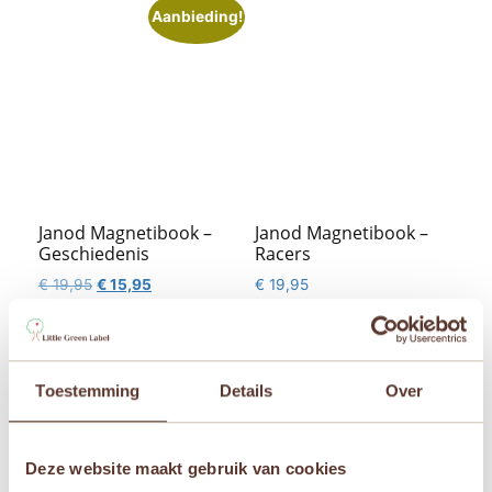
Aanbieding!
Janod Magnetibook –
Janod Magnetibook –
Geschiedenis
Racers
Oorspronkelijke
Huidige
€
19,95
€
15,95
€
19,95
prijs
prijs
was:
is:


€ 19,95.
€ 15,95.
Toestemming
Details
Over
Aanbieding!
Aanbieding!
Deze website maakt gebruik van cookies