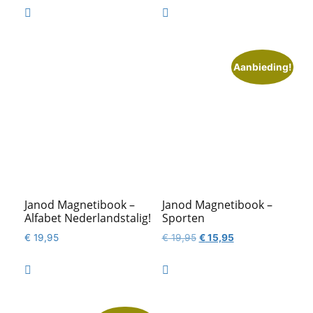


Aanbieding!
Janod Magnetibook –
Janod Magnetibook –
Alfabet Nederlandstalig!
Sporten
Oorspronkelijke
Huidige
€
19,95
€
19,95
€
15,95
prijs
prijs
was:
is:


€ 19,95.
€ 15,95.