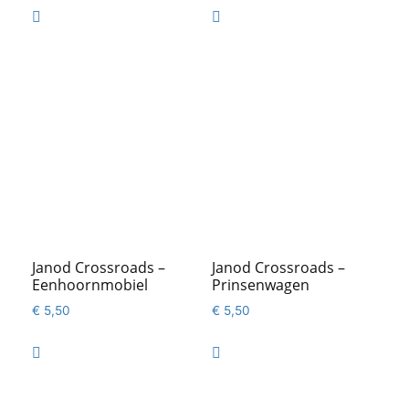
was:
is:


€ 22,95.
€ 12,95.
Janod Crossroads –
Janod Crossroads –
Eenhoornmobiel
Prinsenwagen
€
5,50
€
5,50

