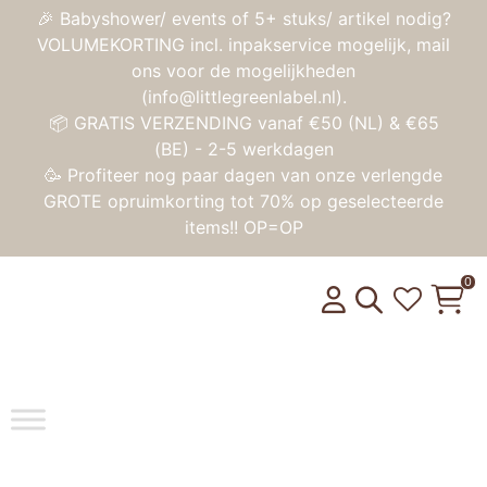
🎉 Babyshower/ events of 5+ stuks/ artikel nodig?
VOLUMEKORTING incl. inpakservice mogelijk, mail
ons voor de mogelijkheden
(info@littlegreenlabel.nl).
📦 GRATIS VERZENDING vanaf €50 (NL) & €65
(BE) - 2-5 werkdagen
🥳 Profiteer nog paar dagen van onze verlengde
GROTE opruimkorting tot 70% op geselecteerde
items!! OP=OP
0
Toggle na