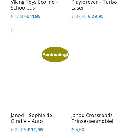
Viking Toys Ecoline –
Playforever – Turbo
Schoolbus
Laser
Oorspronkelijke
Huidige
Oorspronkelijke
Huidige
€
17,50
€
11,95
€
37,95
€
29,95
prijs
prijs
prijs
prijs
was:
is:
was:
is:


€ 17,50.
€ 11,95.
€ 37,95.
€ 29,95.
Aanbieding!
Janod – Sophie de
Janod Crossroads –
Giraffe – Auto
Prinsessenmobiel
Oorspronkelijke
Huidige
€
22,95
€
12,95
€
5,50
prijs
prijs