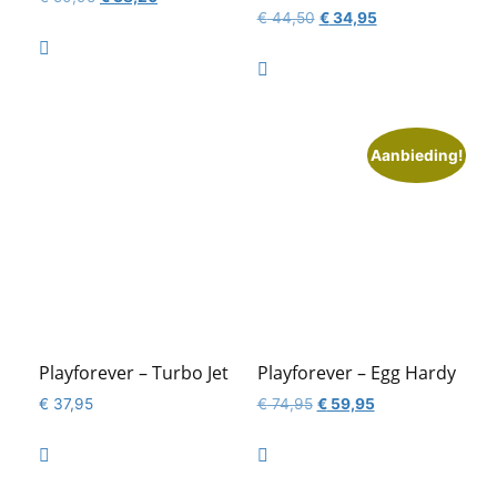
Oorspronkelijke
Huidige
€
44,50
€
34,95
prijs
prijs
prijs
prijs
was:
is:

was:
is:
€ 50,95.
€ 38,20.

€ 44,50.
€ 34,95.
Aanbieding!
Playforever – Turbo Jet
Playforever – Egg Hardy
Oorspronkelijke
Huidige
€
37,95
€
74,95
€
59,95
prijs
prijs
was:
is:


€ 74,95.
€ 59,95.