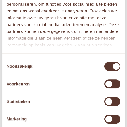
personaliseren, om functies voor social media te bieden
en om ons websiteverkeer te analyseren. Ook delen we
informatie over uw gebruik van onze site met onze
partners voor social media, adverteren en analyse. Deze
partners kunnen deze gegevens combineren met andere
Playforever – Rufus
Playforever – Clyde
informatie die u aan ze heeft verstrekt of die ze hebben
Weller
Midnight
verzameld op basis van uw gebruik van hun services.
Oorspronkelijke
Huidige
Oorspronkelijke
Huidige
€
75,00
€
68,95
€
64,95
€
58,95
prijs
prijs
prijs
prijs
Toestemmingsselectie
was:
is:
was:
is:


Noodzakelijk
€ 75,00.
€ 68,95.
€ 64,95.
€ 58,95.
Voorkeuren
Aanbieding!
Statistieken
Marketing