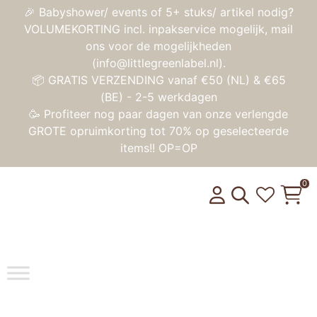
🎉 Babyshower/ events of 5+ stuks/ artikel nodig?
VOLUMEKORTING incl. inpakservice mogelijk, mail
ons voor de mogelijkheden
(info@littlegreenlabel.nl).
📦 GRATIS VERZENDING vanaf €50 (NL) & €65
(BE) - 2-5 werkdagen
🥳 Profiteer nog paar dagen van onze verlengde
GROTE opruimkorting tot 70% op geselecteerde
items!! OP=OP
0
Toggle na