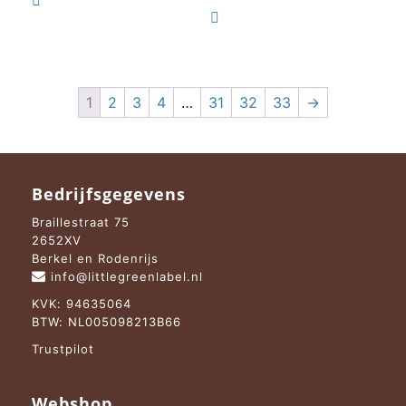

€ 17,95.
€ 9,95.

1
2
3
4
…
31
32
33
→
Bedrijfsgegevens
Braillestraat 75
2652XV
Berkel en Rodenrijs
info@littlegreenlabel.nl
KVK: 94635064
BTW: NL005098213B66
Trustpilot
Webshop