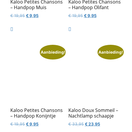
Kaloo Petites Chansons
Kaloo Petites Chansons
– Handpop Muis
– Handpop Olifant
Oorspronkelijke
Huidige
Oorspronkelijke
Huidige
€
19,95
€
9,95
€
19,95
€
9,95
prijs
prijs
prijs
prijs
was:
is:
was:
is:


€ 19,95.
€ 9,95.
€ 19,95.
€ 9,95.
Aanbieding!
Aanbieding!
Kaloo Petites Chansons
Kaloo Doux Sommeil –
– Handpop Konijntje
Nachtlamp schaapje
Oorspronkelijke
Huidige
Oorspronkelijke
Huidige
€
19,95
€
9,95
€
33,95
€
23,95
prijs
prijs
prijs
prijs