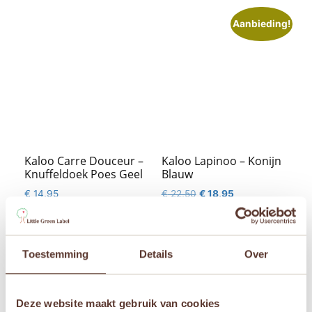
Aanbieding!
Kaloo Carre Douceur –
Kaloo Lapinoo – Konijn
Knuffeldoek Poes Geel
Blauw
Oorspronkelijke
Huidige
€
14,95
€
22,50
€
18,95
prijs
prijs
was:
is:


€ 22,50.
€ 18,95.
Toestemming
Details
Over
Aanbieding!
Aanbieding!
Deze website maakt gebruik van cookies