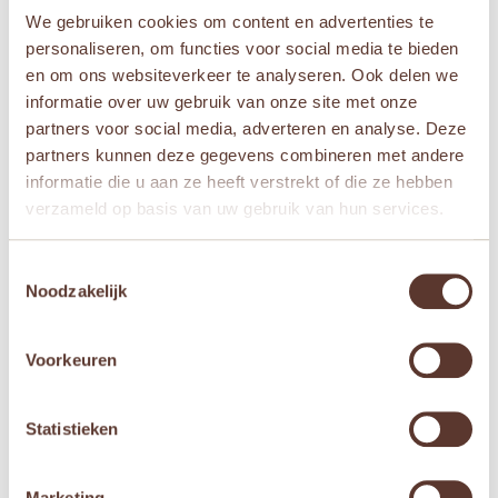
We gebruiken cookies om content en advertenties te
personaliseren, om functies voor social media te bieden
en om ons websiteverkeer te analyseren. Ook delen we
informatie over uw gebruik van onze site met onze
partners voor social media, adverteren en analyse. Deze
partners kunnen deze gegevens combineren met andere
Kaloo Lapinoo – Konijn
Kaloo Kdoux – Doudou
informatie die u aan ze heeft verstrekt of die ze hebben
Creme
Konijn Klaproosje
verzameld op basis van uw gebruik van hun services.
Oorspronkelijke
Huidige
Oorspronkelijke
Huidige
€
22,50
€
18,95
€
19,95
€
18,95
prijs
prijs
prijs
prijs
was:
is:
was:
is:
Toestemmingsselectie


€ 22,50.
€ 18,95.
€ 19,95.
€ 18,95.
Noodzakelijk
Aanbieding!
Aanbieding!
Voorkeuren
Statistieken
Marketing