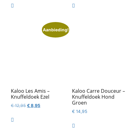
was:
is:
was:
is:


€ 19,95.
€ 9,95.
€ 33,95.
€ 23,95.
Aanbieding!
Kaloo Les Amis –
Kaloo Carre Douceur –
Knuffeldoek Ezel
Knuffeldoek Hond
Groen
Oorspronkelijke
Huidige
€
12,95
€
8,95
€
14,95
prijs
prijs
was:
is:

€ 12,95.
€ 8,95.
