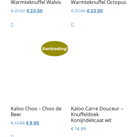
Warmteknuffel Walvis
Warmteknuffel Octopus
Oorspronkelijke
Huidige
Oorspronkelijke
Huidige
€
27,50
€
23,50
€
27,50
€
23,50
prijs
prijs
prijs
prijs
was:
is:
was:
is:


€ 27,50.
€ 23,50.
€ 27,50.
€ 23,50.
Aanbieding!
Kaloo Choo – Choo de
Kaloo Carre Douceur –
Beer
Knuffeldoek
Konijndelicaat wit
Oorspronkelijke
Huidige
€
17,95
€
9,95
€
14,95
prijs
prijs
was:
is: