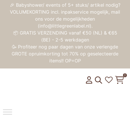
🎉 Babyshower/ events of 5+ stuks/ artikel nodig?
VOLUMEKORTING incl. inpakservice mogelijk, mail
ons voor de mogelijkheden
(info@littlegreenlabel.nl).
📦 GRATIS VERZENDING vanaf €50 (NL) & €65
(BE) - 2-5 werkdagen
🥳 Profiteer nog paar dagen van onze verlengde
GROTE opruimkorting tot 70% op geselecteerde
items!! OP=OP
0
Toggle na