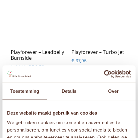
Playforever – Leadbelly
Playforever – Turbo Jet
Burnside
€
37,95
Oorspronkelijke
Huidige
€
44,50
€
34,95
prijs
prijs

was:
is:

€ 44,50.
€ 34,95.
Toestemming
Details
Over
Aanbieding!
Aanbieding!
Deze website maakt gebruik van cookies
We gebruiken cookies om content en advertenties te
personaliseren, om functies voor social media te bieden
en om ons websiteverkeer te analyseren. Ook delen we