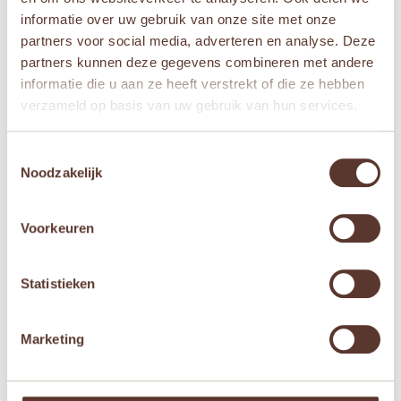
informatie over uw gebruik van onze site met onze
partners voor social media, adverteren en analyse. Deze
partners kunnen deze gegevens combineren met andere
Playforever – Egg Hardy
Playforever – Loretino
informatie die u aan ze heeft verstrekt of die ze hebben
Marino
Oorspronkelijke
Huidige
€
74,95
€
59,95
verzameld op basis van uw gebruik van hun services.
Oorspronkelijke
Huidige
€
39,95
€
28,95
prijs
prijs
prijs
prijs
was:
is:

Toestemmingsselectie
was:
is:
€ 74,95.
€ 59,95.

Noodzakelijk
€ 39,95.
€ 28,95.
Voorkeuren
Aanbieding!
Aanbieding!
Statistieken
Marketing