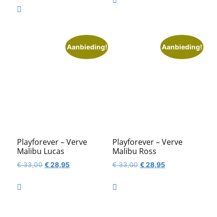

was:
is:
€ 50,95.
€ 44,95.

€ 74,95.
€ 67,95.
Aanbieding!
Aanbieding!
Playforever – Verve
Playforever – Verve
Malibu Lucas
Malibu Ross
Oorspronkelijke
Huidige
Oorspronkelijke
Huidige
€
33,00
€
28,95
€
33,00
€
28,95
prijs
prijs
prijs
prijs
was:
is:
was:
is:


€ 33,00.
€ 28,95.
€ 33,00.
€ 28,95.