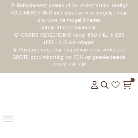
🎉 Babyshower/ events of 5+ stuks/ artikel nodig?
VOLUMEKORTING incl. inpakservice mogelijk, mail
ons voor de mogelijkheden
(info@littlegreenlabel.nl).
📦 GRATIS VERZENDING vanaf €50 (NL) & €65
(BE) - 2-5 werkdagen
🥳 Profiteer nog paar dagen van onze verlengde
GROTE opruimkorting tot 70% op geselecteerde
items!! OP=OP
0
Toggle na