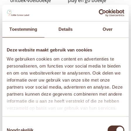
ontdek-voelboekje
play en go boekje
Oorspronkelijke
Huidige
Oorspronkelijke
Huidige
€
17,95
€
13,45
€
14,95
€
9,95
prijs
prijs
prijs
prijs
was:
is:
was:
is:


€ 17,95.
€ 13,45.
€ 14,95.
€ 9,95.
Toestemming
Details
Over
Deze website maakt gebruik van cookies
We gebruiken cookies om content en advertenties te
personaliseren, om functies voor social media te bieden
en om ons websiteverkeer te analyseren. Ook delen we
informatie over uw gebruik van onze site met onze
partners voor social media, adverteren en analyse. Deze
partners kunnen deze gegevens combineren met andere
informatie die u aan ze heeft verstrekt of die ze hebben
Rupsje Nooitgenoeg 42
cm
verzameld op basis van uw gebruik van hun services.
€
21,95
Toestemmingsselectie

Noodzakelijk