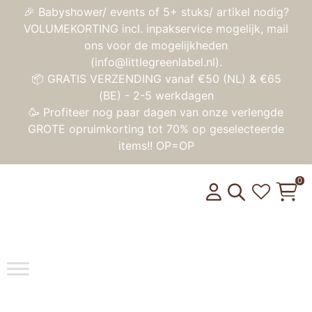
🎉 Babyshower/ events of 5+ stuks/ artikel nodig?
VOLUMEKORTING incl. inpakservice mogelijk, mail
ons voor de mogelijkheden
(info@littlegreenlabel.nl).
📦 GRATIS VERZENDING vanaf €50 (NL) & €65
(BE) - 2-5 werkdagen
🥳 Profiteer nog paar dagen van onze verlengde
GROTE opruimkorting tot 70% op geselecteerde
items!! OP=OP
0
Toggle na