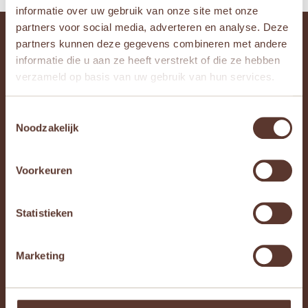
informatie over uw gebruik van onze site met onze
partners voor social media, adverteren en analyse. Deze
Bedrijfsgegevens
partners kunnen deze gegevens combineren met andere
informatie die u aan ze heeft verstrekt of die ze hebben
Braillestraat 75
verzameld op basis van uw gebruik van hun services.
2652XV
Berkel en Rodenrijs
info@littlegreenlabel.nl
Toestemmingsselectie
KVK: 94635064
Noodzakelijk
BTW: NL005098213B66
Trustpilot
Voorkeuren
Webshop
Statistieken
Houten speelgoed
Knuffels en knuffeldoekjes
Educatief speelgoed
Marketing
Magneet- en voelboeken
Activiteitentafels, -speelgoed en babygyms
Sensorisch speelgoed
Knutselartikelen