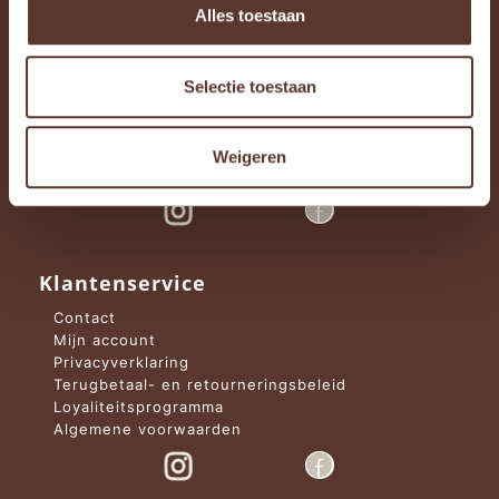
Alles toestaan
Keuken speelgoed
Badspeelgoed
Trekspeelgoed
Nachtlampen en woonaccessoires
Selectie toestaan
Ballen
Auto’s
Complete pakketten
Weigeren
Loopwagens, -fietsen en schommeldieren
Klantenservice
Contact
Mijn account
Privacyverklaring
Terugbetaal- en retourneringsbeleid
Loyaliteitsprogramma
Algemene voorwaarden