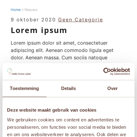
Home
»
Nieuws
NIEUWS
LOREM
9 oktober 2020
Geen Categorie
IPSUM
Lorem ipsum
Lorem ipsum dolor sit amet, consectetuer
adipiscing elit. Aenean commodo ligula eget
dolor. Aenean massa. Cum sociis natoque
penatibus et magnis dis parturient montes,
nascetur ridiculus mus.
Lees Meer
Lees Meer
Toestemming
Details
Over
Deze website maakt gebruik van cookies
We gebruiken cookies om content en advertenties te
Filters
personaliseren, om functies voor social media te bieden
en om ons websiteverkeer te analyseren. Ook delen we