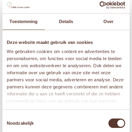
Merken
Sam & Julia
Toestemming
Details
Over
Gerelateerde producten
Deze website maakt gebruik van cookies
We gebruiken cookies om content en advertenties te
Aanbieding!
personaliseren, om functies voor social media te bieden
en om ons websiteverkeer te analyseren. Ook delen we
informatie over uw gebruik van onze site met onze
partners voor social media, adverteren en analyse. Deze
partners kunnen deze gegevens combineren met andere
informatie die u aan ze heeft verstrekt of die ze hebben
verzameld op basis van uw gebruik van hun services.
Janod Magnetibook –
Janod Magnetibook –
Geschiedenis
Heelal
Toestemmingsselectie
Noodzakelijk
Oorspronkelijke
Huidige
€
19,95
€
15,95
€
19,95
prijs
prijs