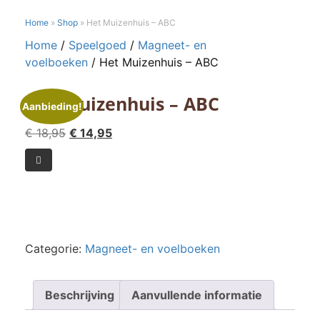
Home
»
Shop
»
Het Muizenhuis – ABC
Home
/
Speelgoed
/
Magneet- en
voelboeken
/ Het Muizenhuis – ABC
Het Muizenhuis – ABC
Aanbieding!
Oorspronkelijke
Huidige
€
18,95
€
14,95
prijs
prijs
Het

was:
is:
Muizenhuis
€ 18,95.
€ 14,95.
-
ABC
aantal
Categorie:
Magneet- en voelboeken
Beschrijving
Aanvullende informatie