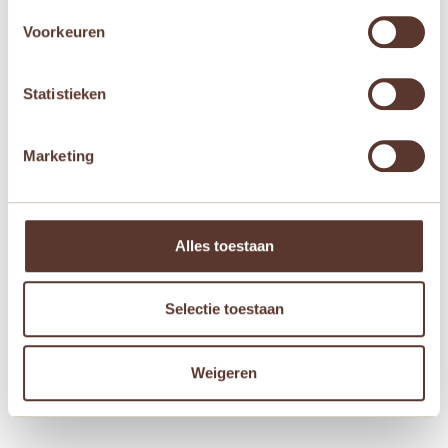
was:
is:


Voorkeuren
€ 19,95.
€ 15,95.
Statistieken
Marketing
Alles toestaan
Janod Magnetibook –
Janod Magnetibook –
Selectie toestaan
Sprookjes
Moduloform
€
19,95
€
19,95
Weigeren

