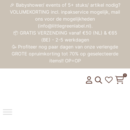
🎉 Babyshower/ events of 5+ stuks/ artikel nodig?
VOLUMEKORTING incl. inpakservice mogelijk, mail
ons voor de mogelijkheden
(info@littlegreenlabel.nl).
📦 GRATIS VERZENDING vanaf €50 (NL) & €65
(BE) - 2-5 werkdagen
🥳 Profiteer nog paar dagen van onze verlengde
GROTE opruimkorting tot 70% op geselecteerde
items!! OP=OP
0
Toggle na