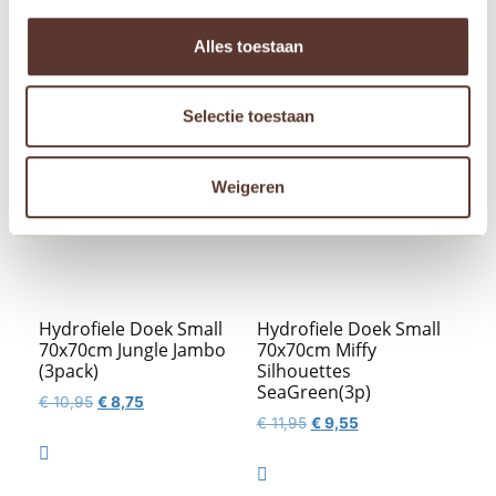
was:
is:


€ 14,95.
€ 11,95.
Alles toestaan
Aanbieding!
Aanbieding!
Selectie toestaan
Weigeren
Hydrofiele Doek Small
Hydrofiele Doek Small
70x70cm Jungle Jambo
70x70cm Miffy
(3pack)
Silhouettes
SeaGreen(3p)
Oorspronkelijke
Huidige
€
10,95
€
8,75
Oorspronkelijke
Huidige
€
11,95
€
9,55
prijs
prijs
prijs
prijs
was:
is:

was:
is:
€ 10,95.
€ 8,75.

€ 11,95.
€ 9,55.