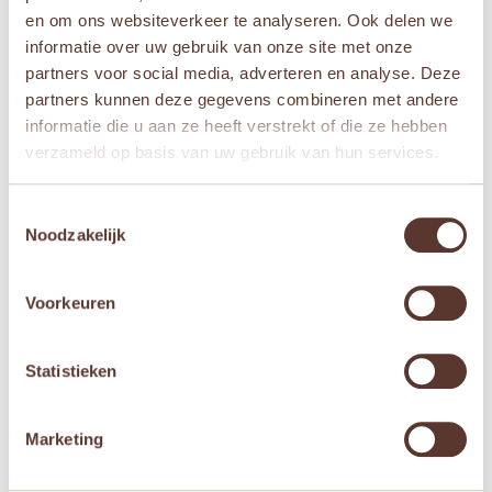
en om ons websiteverkeer te analyseren. Ook delen we
Jollein
informatie over uw gebruik van onze site met onze
partners voor social media, adverteren en analyse. Deze
partners kunnen deze gegevens combineren met andere
informatie die u aan ze heeft verstrekt of die ze hebben
Gerelateerde producten
verzameld op basis van uw gebruik van hun services.
Aanbieding!
Toestemmingsselectie
Noodzakelijk
Voorkeuren
Statistieken
Badcape Badstof
Hydrofiel Monddoekje
75x75cm Jungle Jambo
31x31cm Jungle Jambo
Croco
(3pack)
Marketing
Oorspronkelijke
Huidige
€
14,95
€
11,95
€
4,95
prijs
prijs