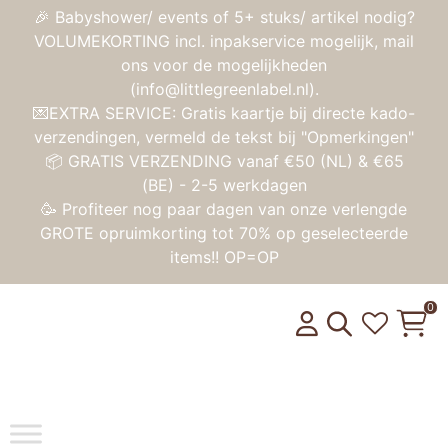
🎉 Babyshower/ events of 5+ stuks/ artikel nodig?
VOLUMEKORTING incl. inpakservice mogelijk, mail
ons voor de mogelijkheden
(info@littlegreenlabel.nl).
💌EXTRA SERVICE: Gratis kaartje bij directe kado-
verzendingen, vermeld de tekst bij "Opmerkingen"
📦 GRATIS VERZENDING vanaf €50 (NL) & €65
(BE) - 2-5 werkdagen
🥳 Profiteer nog paar dagen van onze verlengde
GROTE opruimkorting tot 70% op geselecteerde
items!! OP=OP
0
Toggle na