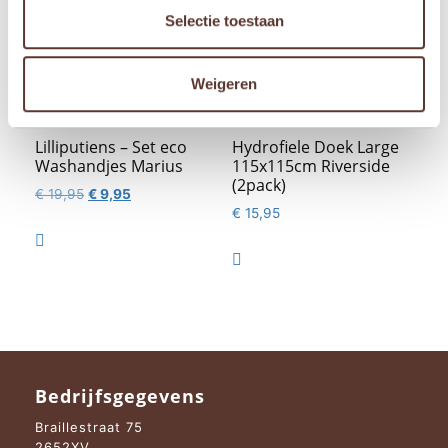
Selectie toestaan
Weigeren
Lilliputiens – Set eco
Hydrofiele Doek Large
Washandjes Marius
115x115cm Riverside
(2pack)
Oorspronkelijke
Huidige
€
19,95
€
9,95
€
15,95
prijs
prijs
was:
is:

€ 19,95.
€ 9,95.

Bedrijfsgegevens
Braillestraat 75
2652XV