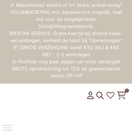
🎉 Babyshower/ events of 5+ stuks/ artikel nodig?
VOLUMEKORTING incl. inpakservice mogelijk, mail
ons voor de mogelijkheden
(info@littlegreenlabel.nl).
💌EXTRA SERVICE: Gratis kaartje bij directe kado-
verzendingen, vermeld de tekst bij "Opmerkingen"
📦 GRATIS VERZENDING vanaf €50 (NL) & €65
(BE) - 2-5 werkdagen
🥳 Profiteer nog paar dagen van onze verlengde
GROTE opruimkorting tot 70% op geselecteerde
items!! OP=OP
0
Toggle na