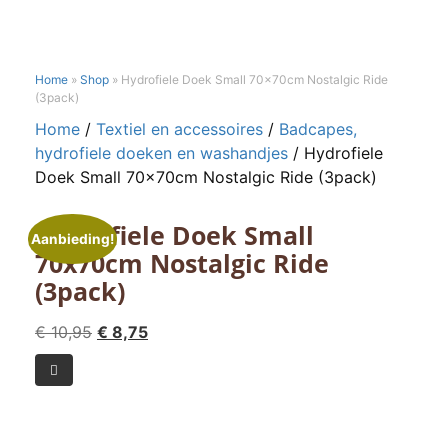
Home
»
Shop
»
Hydrofiele Doek Small 70x70cm Nostalgic Ride
(3pack)
Home
/
Textiel en accessoires
/
Badcapes,
hydrofiele doeken en washandjes
/ Hydrofiele
Doek Small 70x70cm Nostalgic Ride (3pack)
Hydrofiele Doek Small
Aanbieding!
70x70cm Nostalgic Ride
(3pack)
Oorspronkelijke
Huidige
€
10,95
€
8,75
prijs
prijs
Hydrofiele

was:
is:
Doek
€ 10,95.
€ 8,75.
Small
70x70cm