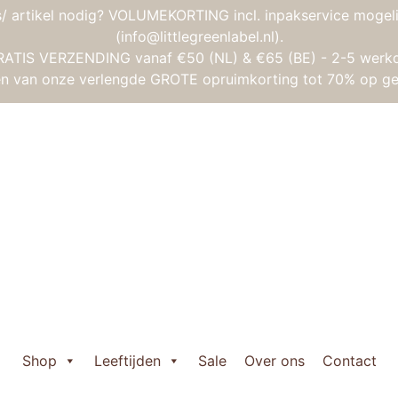
/ artikel nodig? VOLUMEKORTING incl. inpakservice mogeli
(info@littlegreenlabel.nl).
RATIS VERZENDING vanaf €50 (NL) & €65 (BE) - 2-5 werk
gen van onze verlengde GROTE opruimkorting tot 70% op ge
d Crossroads – Paardentrailer
Janod Crossroad
€
5,50
Janod

Crossroads
Shop
Leeftijden
Sale
Over ons
Contact
–