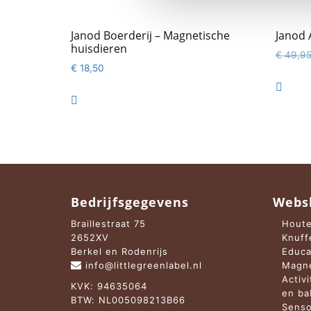
Janod Boerderij – Magnetische
Janod 
huisdieren
€
49,9
€
18,50


Bedrijfsgegevens
Webs
Braillestraat 75
Houte
2652XV
Knuff
Berkel en Rodenrijs
Educa
info@littlegreenlabel.nl
Magne
Activ
KVK: 94635064
en b
BTW: NL005098213B66
Senso