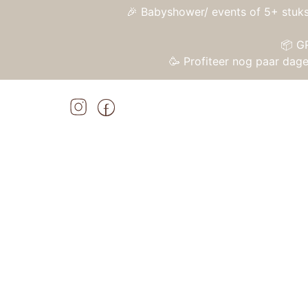
🎉 Babyshower/ events of 5+ stuks
📦 G
🥳 Profiteer nog paar da
Home
»
Shop
»
Janod Crossroads – Paardentrailer
Home
/
Speelgoed
/
Houten speelgoed
/ Jano