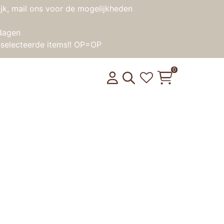
jk, mail ons voor de mogelijkheden
dagen
selecteerde items!! OP=OP
0
s – Paardentrailer