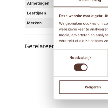
Toestemming
Afmetingen
7 × 4,5 × 5,5 cm
Leeftijden
Vanaf 1 jaar
,
Vanaf 2 jaar
Deze website maakt gebruik
Merken
Janod
We gebruiken cookies om cont
websiteverkeer te analyseren
media, adverteren en analys
verstrekt of die ze hebben v
Gerelateerde producten
Toestemmingsselectie
Noodzakelijk
Weigeren