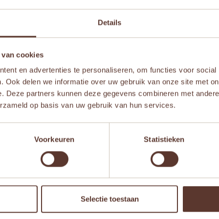
verjaardagscadeau te geven.
Details
 van cookies
ent en advertenties te personaliseren, om functies voor social
naf 2 jaar
,
Vanaf 3 jaar
,
Vanaf 4 jaar
. Ook delen we informatie over uw gebruik van onze site met on
e. Deze partners kunnen deze gegevens combineren met andere i
erzameld op basis van uw gebruik van hun services.
Voorkeuren
Statistieken
Aanb
Selectie toestaan