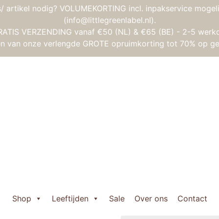
/ artikel nodig? VOLUMEKORTING incl. inpakservice mogeli
(info@littlegreenlabel.nl).
RATIS VERZENDING vanaf €50 (NL) & €65 (BE) - 2-5 werk
gen van onze verlengde GROTE opruimkorting tot 70% op ge
es
/ Kaloo Tendre Baby – Lin
Kaloo Tendre Ba
Oorspronkelijke
Huidige
€
22,95
€
17,20
prijs
prijs
Uitverkocht
was:
is:
Shop
Leeftijden
Sale
Over ons
Contact
Wil je weten wanneer het 
€ 22,95.
€ 17,20.