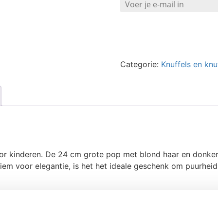
Categorie:
Knuffels en knu
or kinderen. De 24 cm grote pop met blond haar en donker
iem voor elegantie, is het het ideale geschenk om puurhei
it gerecycled materiaal wat de babypop extra duurzaam maak
mesen, peuters en kleuters.