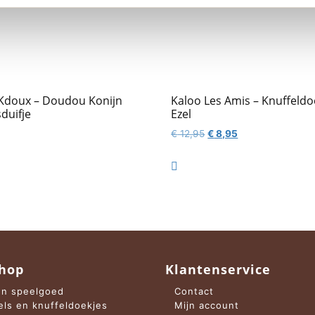
Kdoux – Doudou Konijn
Kaloo Les Amis – Knuffeldo
duifje
Ezel
Oorspronkelijke
Huidige
€
12,95
€
8,95
prijs
prijs
was:
is:

€ 12,95.
€ 8,95.
hop
Klantenservice
n speelgoed
Contact
els en knuffeldoekjes
Mijn account