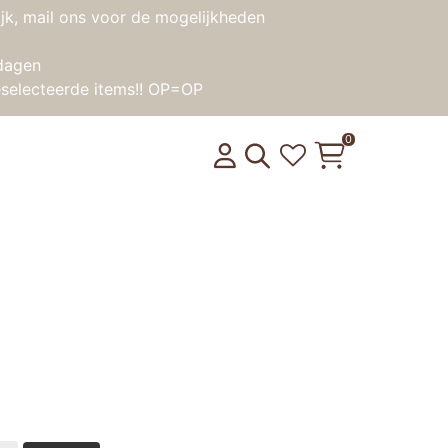
jk, mail ons voor de mogelijkheden
dagen
selecteerde items!! OP=OP
0
by – Lin
product weer op voorraad is?