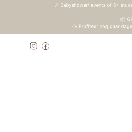
🎉 Babyshower/ events of 5+ stuks
📦 G
🥳 Profiteer nog paar da
Home
»
Shop
»
Kaloo Tendre Baby – Lin
Home
/
Speelgoed
/
Knuffels en knuffeldoekj
Aanbieding!