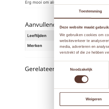
Erg mooi om als kraamcadeau of als eerste 
Toestemming
Aanvullende informatie
Deze website maakt gebruik
We gebruiken cookies om cont
Leeftijden
Newborn
,
Vanaf 1 jaar
,
Va
websiteverkeer te analyseren
Merken
Kaloo
media, adverteren en analys
verstrekt of die ze hebben v
Toestemmingsselectie
Gerelateerde producten
Noodzakelijk
Aanbieding!
Weigeren