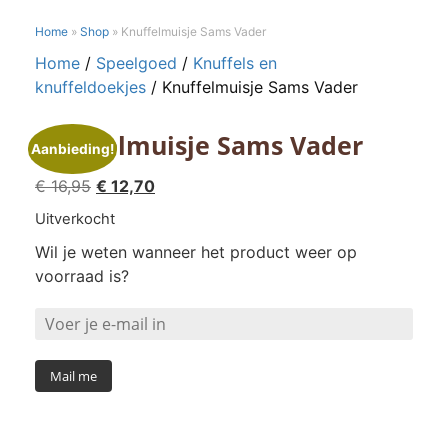
Home
»
Shop
»
Knuffelmuisje Sams Vader
Home
/
Speelgoed
/
Knuffels en
knuffeldoekjes
/ Knuffelmuisje Sams Vader
Knuffelmuisje Sams Vader
Aanbieding!
Oorspronkelijke
Huidige
€
16,95
€
12,70
prijs
prijs
Uitverkocht
was:
is:
Wil je weten wanneer het product weer op
€ 16,95.
€ 12,70.
voorraad is?
Mail me