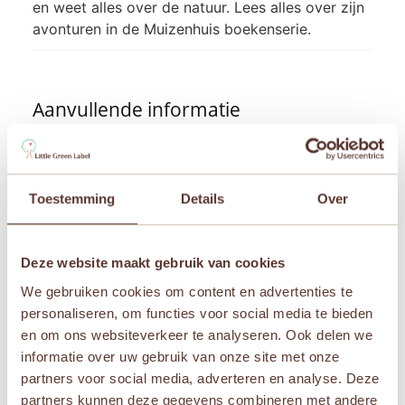
en weet alles over de natuur. Lees alles over zijn
avonturen in de Muizenhuis boekenserie.
Aanvullende informatie
Afmetingen
12 cm
Toestemming
Details
Over
Leeftijden
Vanaf 1 jaar
,
Vanaf 2 jaar
Deze website maakt gebruik van cookies
Merken
We gebruiken cookies om content en advertenties te
Sam & Julia
personaliseren, om functies voor social media te bieden
en om ons websiteverkeer te analyseren. Ook delen we
informatie over uw gebruik van onze site met onze
partners voor social media, adverteren en analyse. Deze
Gerelateerde producten
partners kunnen deze gegevens combineren met andere