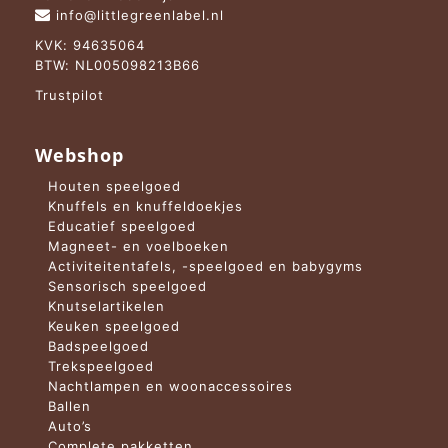
info@littlegreenlabel.nl
KVK: 94635064
BTW: NL005098213B66
Trustpilot
Webshop
Houten speelgoed
Knuffels en knuffeldoekjes
Educatief speelgoed
Magneet- en voelboeken
Activiteitentafels, -speelgoed en babygyms
Sensorisch speelgoed
Knutselartikelen
Keuken speelgoed
Badspeelgoed
Trekspeelgoed
Nachtlampen en woonaccessoires
Ballen
Auto’s
Complete pakketten