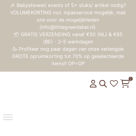
🎉 Babyshower/ events of 5+ stuks/ artikel nodig?
VOLUMEKORTING incl. inpakservice mogelijk, mail
ons voor de mogelijkheden
(info@littlegreenlabel.nl).
📦 GRATIS VERZENDING vanaf €50 (NL) & €65
(BE) - 2-5 werkdagen
🥳 Profiteer nog paar dagen van onze verlengde
GROTE opruimkorting tot 70% op geselecteerde
items!! OP=OP
0
Toggle na