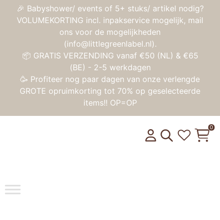
🎉 Babyshower/ events of 5+ stuks/ artikel nodig?
VOLUMEKORTING incl. inpakservice mogelijk, mail
ons voor de mogelijkheden
(info@littlegreenlabel.nl).
📦 GRATIS VERZENDING vanaf €50 (NL) & €65
(BE) - 2-5 werkdagen
🥳 Profiteer nog paar dagen van onze verlengde
GROTE opruimkorting tot 70% op geselecteerde
items!! OP=OP
0
Toggle na