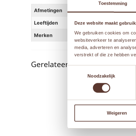
Toestemming
Afmetingen
25 cm
Leeftijden
Newborn
,
Vanaf 1 jaar
,
Va
Deze website maakt gebruik
We gebruiken cookies om cont
Merken
Just Dutch
,
Nijntje
websiteverkeer te analyseren
media, adverteren en analys
verstrekt of die ze hebben v
Gerelateerde producten
Toestemmingsselectie
Noodzakelijk
Aanbieding!
Weigeren