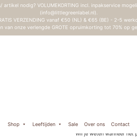
/ artikel nodig? VOLUMEKORTING incl. inpakservice mogeli
(info@littlegreenlabel.nl).
RATIS VERZENDING vanaf €50 (NL) & €65 (BE) - 2-5 werk
gen van onze verlengde GROTE opruimkorting tot 70% op ge
es
/ Nijntje handmade en haar rode bloemenjurk
Nijntje handma
bloemenjurk
€
26,95
Uitverkocht
Shop
Leeftijden
Sale
Over ons
Contact
Wil je weten wanneer het 