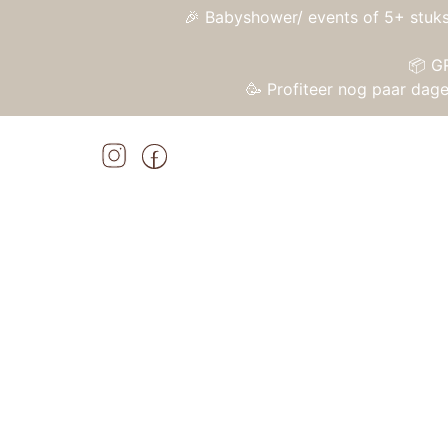
🎉 Babyshower/ events of 5+ stuks
📦 G
🥳 Profiteer nog paar da
Home
»
Shop
»
Nijntje handmade en haar rode bloemenjurk
Home
/
Speelgoed
/
Knuffels en knuffeldoekj