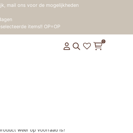
jk, mail ons voor de mogelijkheden
dagen
selecteerde items!! OP=OP
0
de en haar rode
product weer op voorraad is?