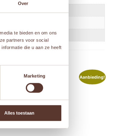
Over
aar
,
Vanaf 7 jaar
,
Vanaf 8 jaar
 media te bieden en om ons
ze partners voor social
nformatie die u aan ze heeft
Marketing
ieding!
Aanbieding!
Alles toestaan