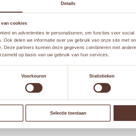
Details
naf 2 jaar
,
Vanaf 3 jaar
,
Vanaf 4 jaar
,
Vanaf 5 jaar
,
Vanaf 6 j
 van cookies
ent en advertenties te personaliseren, om functies voor social
. Ook delen we informatie over uw gebruik van onze site met on
e. Deze partners kunnen deze gegevens combineren met andere i
erzameld op basis van uw gebruik van hun services.
Voorkeuren
Statistieken
Aanbieding!
Aanb
Selectie toestaan