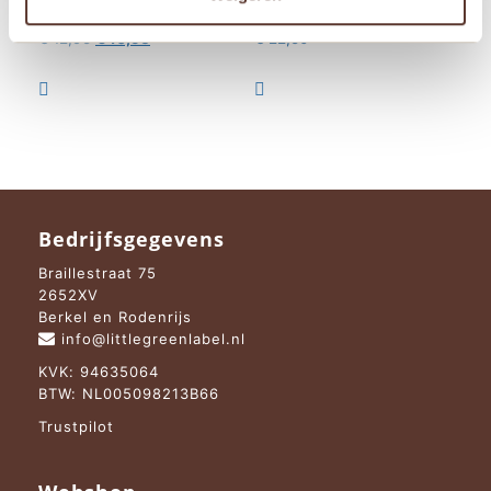
Knuffeldoek Leeuw
Okergeel
Oorspronkelijke
Huidige
€
12,95
€
10,95
€
22,50
prijs
prijs
was:
is:


€ 12,95.
€ 10,95.
Bedrijfsgegevens
Braillestraat 75
2652XV
Berkel en Rodenrijs
info@littlegreenlabel.nl
KVK: 94635064
BTW: NL005098213B66
Trustpilot