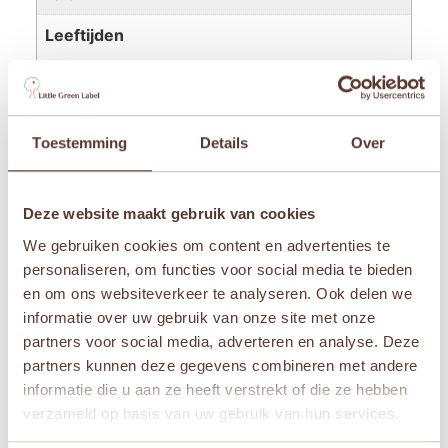
Leeftijden
Newborn
,
Vanaf 1 jaar
,
Vanaf 2 jaar
,
Vanaf 3 jaa
r
,
Vanaf 4 jaar
,
Vanaf 5 jaar
,
Vanaf 6 jaar
,
Vanaf
7 jaar
,
Vanaf 8 jaar
Toestemming
Details
Over
Merken
Palm Pals
Deze website maakt gebruik van cookies
We gebruiken cookies om content en advertenties te
personaliseren, om functies voor social media te bieden
Gerelateerde producten
en om ons websiteverkeer te analyseren. Ook delen we
informatie over uw gebruik van onze site met onze
Aanbieding!
Aanbieding!
partners voor social media, adverteren en analyse. Deze
partners kunnen deze gegevens combineren met andere
informatie die u aan ze heeft verstrekt of die ze hebben
verzameld op basis van uw gebruik van hun services.