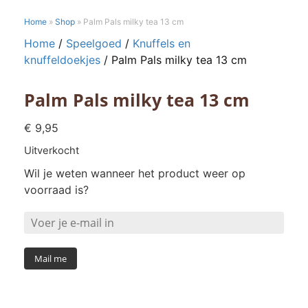
Home
»
Shop
»
Palm Pals milky tea 13 cm
Home
/
Speelgoed
/
Knuffels en
knuffeldoekjes
/ Palm Pals milky tea 13 cm
Palm Pals milky tea 13 cm
€
9,95
Uitverkocht
Wil je weten wanneer het product weer op
voorraad is?
Mail me