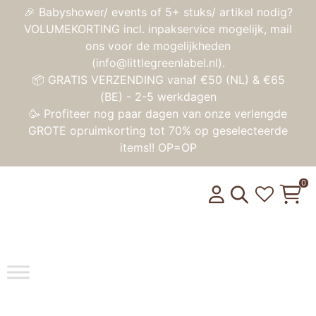
🎉 Babyshower/ events of 5+ stuks/ artikel nodig?
VOLUMEKORTING incl. inpakservice mogelijk, mail
ons voor de mogelijkheden
(info@littlegreenlabel.nl).
📦 GRATIS VERZENDING vanaf €50 (NL) & €65
(BE) - 2-5 werkdagen
🥳 Profiteer nog paar dagen van onze verlengde
GROTE opruimkorting tot 70% op geselecteerde
items!! OP=OP
0
Toggle na