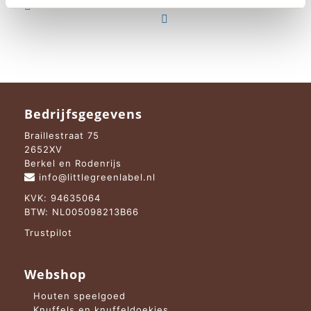
was:
is:

€ 19,95.
€ 18,95.

Bedrijfsgegevens
Braillestraat 75
2652XV
Berkel en Rodenrijs
info@littlegreenlabel.nl
KVK: 94635064
BTW: NL005098213B66
Trustpilot
Webshop
Houten speelgoed
Knuffels en knuffeldoekjes