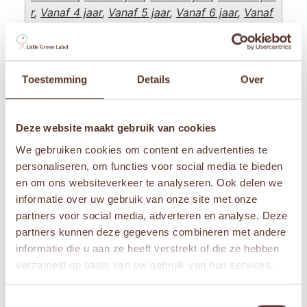
r
,
Vanaf 4 jaar
,
Vanaf 5 jaar
,
Vanaf 6 jaar
,
Vanaf
7 jaar
,
Vanaf 8 jaar
Merken
Palm Pals
Toestemming
Details
Over
Deze website maakt gebruik van cookies
Gerelateerde producten
We gebruiken cookies om content en advertenties te
personaliseren, om functies voor social media te bieden
Aanbieding!
en om ons websiteverkeer te analyseren. Ook delen we
informatie over uw gebruik van onze site met onze
partners voor social media, adverteren en analyse. Deze
partners kunnen deze gegevens combineren met andere
informatie die u aan ze heeft verstrekt of die ze hebben
verzameld op basis van uw gebruik van hun services.
Toestemmingsselectie
Kaloo Kdoux – Konijn
Kaloo Kdoux – Doudou