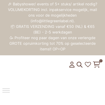
🎉 Babyshower/ events of 5+ stuks/ artikel nodig?
VOLUMEKORTING incl. inpakservice mogelijk, mail
ons voor de mogelijkheden
(info@littlegreenlabel.nl).
📦 GRATIS VERZENDING vanaf €50 (NL) & €65
(BE) - 2-5 werkdagen
🥳 Profiteer nog paar dagen van onze verlengde
GROTE opruimkorting tot 70% op geselecteerde
items!! OP=OP
0
Toggle na