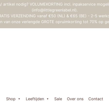
/ artikel nodig? VOLUMEKORTING incl. inpakservice mogeli
(info@littlegreenlabel.nl).
RATIS VERZENDING vanaf €50 (NL) & €65 (BE) - 2-5 werk
gen van onze verlengde GROTE opruimkorting tot 70% op ge
Petit Boum – Sensorische fles – Panda
Petit Boum – Se
€
13,60
Petit

Boum
Shop
Leeftijden
Sale
Over ons
Contact
-