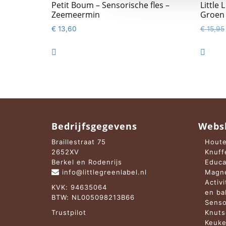
Petit Boum – Sensorische fles –
Little 
Zeemeermin
Groen 
€
13,60
€
15,95


Bedrijfsgegevens
Webs
Braillestraat 75
Houte
2652XV
Knuff
Berkel en Rodenrijs
Educa
info@littlegreenlabel.nl
Magne
Activ
KVK: 94635064
en b
BTW: NL005098213B66
Senso
Trustpilot
Knuts
Keuke