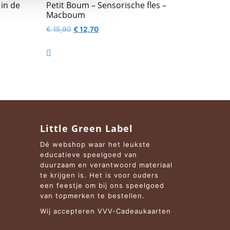
 in de
Petit Boum – Sensorische fles –
Macboum
Oorspronkelijke
Huidige
€
15,90
€
12,70
prijs
prijs
was:
is:

€ 15,90.
€ 12,70.
Little Green Label
Dé webshop waar het leukste
educatieve speelgoed van
duurzaam en verantwoord materiaal
te krijgen is. Het is voor ouders
een feestje om bij ons speelgoed
van topmerken te bestellen.
Wij accepteren VVV-Cadeaukaarten