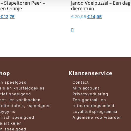
L – Stapeltoren Peer –
Janod Voelpuzzel – Een dag
en Oranje
dierentuin
Oorspronkelijke
Huidige
Oorspronkelijke
Huidige
€
12,75
€
20,95
€
14,95
prijs
prijs
prijs
prijs
was:
is:
was:
is:

€ 15,95.
€ 12,75.
€ 20,95.
€ 14,95.
hop
Klantenservice
n speelgoed
Contact
els en knuffeldoekjes
Mijn account
tief speelgoed
Privacyverklaring
et- en voelboeken
Terugbetaal- en
iteitentafels, -speelgoed
retourneringsbeleid
abygyms
Loyaliteitsprogramma
risch speelgoed
Algemene voorwaarden
elartikelen
n speelgoed