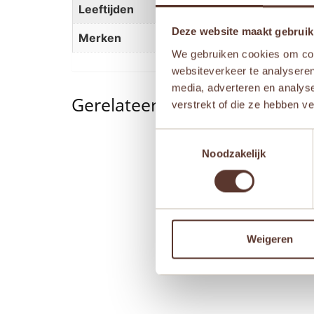
Leeftijden
Newborn
,
Vanaf 1 jaar
,
Va
Deze website maakt gebruik
Merken
Petit Boum
We gebruiken cookies om cont
websiteverkeer te analyseren
media, adverteren en analys
Gerelateerde producten
verstrekt of die ze hebben v
Toestemmingsselectie
Noodzakelijk
Weigeren