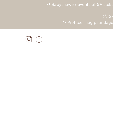
🎉 Babyshower/ events of 5+ stuks
📦 G
🥳 Profiteer nog paar da
Home
»
Shop
»
Petit Boum – Sensorische fles – Panda
Home
/
Speelgoed
/
Sensorisch speelgoed
/ 