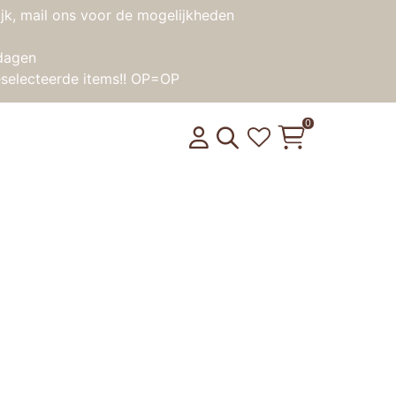
jk, mail ons voor de mogelijkheden
dagen
selecteerde items!! OP=OP
0
nsorische fles – Panda