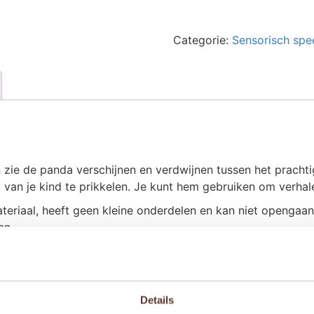
Sensorische
fles
-
Categorie:
Sensorisch spe
Panda
aantal
zie de panda verschijnen en verdwijnen tussen het prachti
 van je kind te prikkelen. Je kunt hem gebruiken om verhale
ateriaal, heeft geen kleine onderdelen en kan niet openga
en.
Details