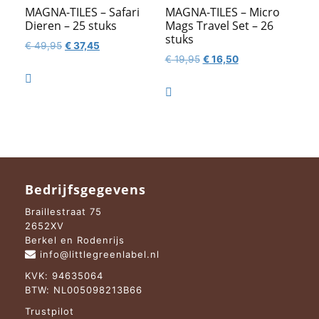
MAGNA-TILES – Safari
MAGNA-TILES – Micro
Dieren – 25 stuks
Mags Travel Set – 26
stuks
Oorspronkelijke
Huidige
€
49,95
€
37,45
Oorspronkelijke
Huidige
€
19,95
€
16,50
prijs
prijs
prijs
prijs
was:
is:

was:
is:
€ 49,95.
€ 37,45.

€ 19,95.
€ 16,50.
Bedrijfsgegevens
Braillestraat 75
2652XV
Berkel en Rodenrijs
info@littlegreenlabel.nl
KVK: 94635064
BTW: NL005098213B66
Trustpilot