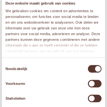
Deze website maakt gebruik van cookies
Aanvullende informatie
We gebruiken cookies om content en advertenties te
personaliseren, om functies voor social media te bieden
Leeftijden
en om ons websiteverkeer te analyseren. Ook delen we
informatie over uw gebruik van onze site met onze
Vanaf 3 jaar
,
Vanaf 4 jaar
,
Vanaf 5 jaar
,
Vana
partners voor social media, adverteren en analyse. Deze
f 6 jaar
,
Vanaf 7 jaar
partners kunnen deze gegevens combineren met andere
Merken
informatie die u aan ze heeft verstrekt of die ze hebben
verzameld op basis van uw gebruik van hun services.
Connetix
Toestemmingsselectie
Noodzakelijk
Gerelateerde producten
Voorkeuren
Aanbieding!
Statistieken