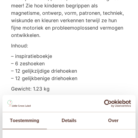
meer! Zie hoe kinderen begrippen als
magnetisme, ontwerp, vorm, patronen, techniek,
wiskunde en kleuren verkennen terwijl ze hun
fijne motoriek en probleemoplossend vermogen
ontwikkelen.
Inhoud:
– inspiratieboekje
– 6 zeshoeken
– 12 gelijkzijdige driehoeken
– 12 gelijkbenige driehoeken
Gewicht: 1.23 kg
Materiaal: Alle tegels zijn gemaakt van niet-giftig
ABS-kunststof dat BPA- en ftalaatvrij, verzegeld
en vastgenageld voor extra veiligheid.
Toestemming
Details
Over
Aanbevolen voor kinderen vanaf 3 jaar.