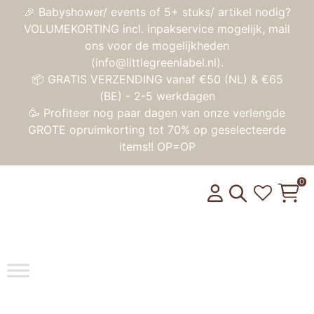
🎉 Babyshower/ events of 5+ stuks/ artikel nodig?
VOLUMEKORTING incl. inpakservice mogelijk, mail
ons voor de mogelijkheden
(info@littlegreenlabel.nl).
📦 GRATIS VERZENDING vanaf €50 (NL) & €65
(BE) - 2-5 werkdagen
🥳 Profiteer nog paar dagen van onze verlengde
GROTE opruimkorting tot 70% op geselecteerde
items!! OP=OP
0
Toggle na