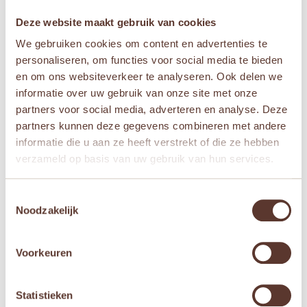
Aanvullende informatie
Deze website maakt gebruik van cookies
We gebruiken cookies om content en advertenties te
Afmetingen
personaliseren, om functies voor social media te bieden
90 × 47 × 2 cm
en om ons websiteverkeer te analyseren. Ook delen we
informatie over uw gebruik van onze site met onze
Leeftijden
partners voor social media, adverteren en analyse. Deze
Newborn
,
Vanaf 1 jaar
partners kunnen deze gegevens combineren met andere
informatie die u aan ze heeft verstrekt of die ze hebben
Merken
verzameld op basis van uw gebruik van hun services.
Jollein
Toestemmingsselectie
Noodzakelijk
Gerelateerde producten
Voorkeuren
Aanbieding!
Statistieken