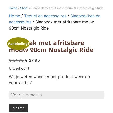
Home
»
Shop
»
Slaapzak met afritsbare mouw 90cm Nostalgic Ride
Home
/
Textiel en accessoires
/
Slaapzakken en
accessoires
/ Slaapzak met afritsbare mouw
90cm Nostalgic Ride
Slaapzak met afritsbare
Aanbieding!
mouw 90cm Nostalgic Ride
Oorspronkelijke
Huidige
€
34,95
€
27,95
prijs
prijs
Uitverkocht
was:
is:
Wil je weten wanneer het product weer op
€ 34,95.
€ 27,95.
voorraad is?
Mail me