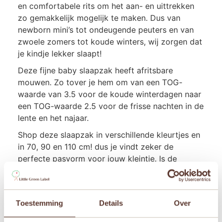
en comfortabele rits om het aan- en uittrekken
zo gemakkelijk mogelijk te maken. Dus van
newborn mini’s tot ondeugende peuters en van
zwoele zomers tot koude winters, wij zorgen dat
je kindje lekker slaapt!
Deze fijne baby slaapzak heeft afritsbare
mouwen. Zo tover je hem om van een TOG-
waarde van 3.5 voor de koude winterdagen naar
een TOG-waarde 2.5 voor de frisse nachten in de
lente en het najaar.
Shop deze slaapzak in verschillende kleurtjes en
in 70, 90 en 110 cm! dus je vindt zeker de
perfecte pasvorm voor jouw kleintje. Is de
slaapzak nog niet warm genoeg? Deze slaapzak
is goed te combineren met een van de mooie
dekentjes van Jollein.
Toestemming
Details
Over