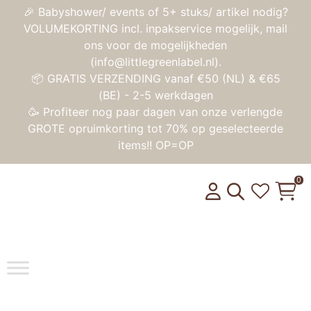
🎉 Babyshower/ events of 5+ stuks/ artikel nodig?
VOLUMEKORTING incl. inpakservice mogelijk, mail
ons voor de mogelijkheden
(info@littlegreenlabel.nl).
📦 GRATIS VERZENDING vanaf €50 (NL) & €65
(BE) - 2-5 werkdagen
🥳 Profiteer nog paar dagen van onze verlengde
GROTE opruimkorting tot 70% op geselecteerde
items!! OP=OP
0
Toggle na