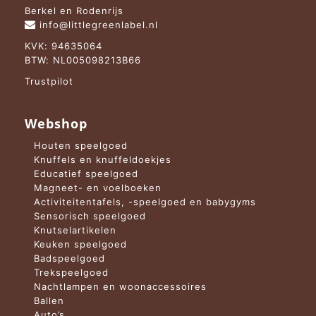
Berkel en Rodenrijs
info@littlegreenlabel.nl
KVK: 94635064
BTW: NL005098213B66
Trustpilot
Webshop
Houten speelgoed
Knuffels en knuffeldoekjes
Educatief speelgoed
Magneet- en voelboeken
Activiteitentafels, -speelgoed en babygyms
Sensorisch speelgoed
Knutselartikelen
Keuken speelgoed
Badspeelgoed
Trekspeelgoed
Nachtlampen en woonaccessoires
Ballen
Auto’s