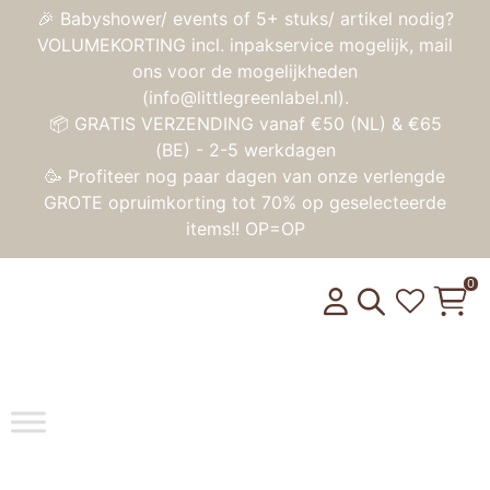
🎉 Babyshower/ events of 5+ stuks/ artikel nodig?
VOLUMEKORTING incl. inpakservice mogelijk, mail
ons voor de mogelijkheden
(info@littlegreenlabel.nl).
📦 GRATIS VERZENDING vanaf €50 (NL) & €65
(BE) - 2-5 werkdagen
🥳 Profiteer nog paar dagen van onze verlengde
GROTE opruimkorting tot 70% op geselecteerde
items!! OP=OP
0
Toggle na