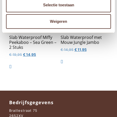
Selectie toestaan
Weigeren
Slab Waterproof Miffy
Slab Waterproof met
Peekaboo – Sea Green –
Mouw Jungle Jambo
2 Stuks
Oorspronkelijke
Huidige
€
14,95
€
11,95
Oorspronkelijke
Huidige
€
19,95
€
14,95
prijs
prijs
prijs
prijs
was:
is:

was:
is:
€ 14,95.
€ 11,95.

€ 19,95.
€ 14,95.
Bedrijfsgegevens
Braillestraat 75
2652XV