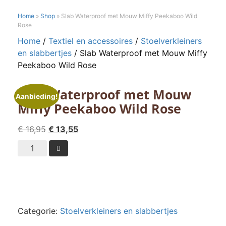
Home
»
Shop
»
Slab Waterproof met Mouw Miffy Peekaboo Wild
Rose
Home
/
Textiel en accessoires
/
Stoelverkleiners
en slabbertjes
/ Slab Waterproof met Mouw Miffy
Peekaboo Wild Rose
Slab Waterproof met Mouw
Aanbieding!
Miffy Peekaboo Wild Rose
Oorspronkelijke
Huidige
€
16,95
€
13,55
prijs
prijs
Slab

was:
is:
Waterproof
€ 16,95.
€ 13,55.
met
Mouw
Miffy
Peekaboo
Categorie:
Stoelverkleiners en slabbertjes
Wild