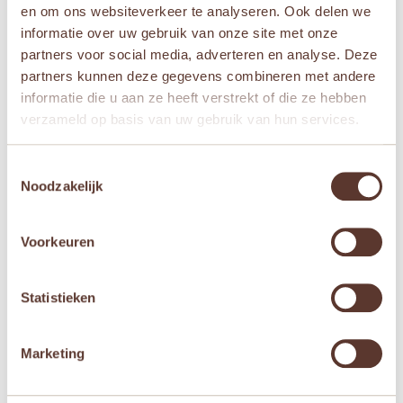
Newborn
,
Vanaf 1 jaar
en om ons websiteverkeer te analyseren. Ook delen we
informatie over uw gebruik van onze site met onze
Merken
partners voor social media, adverteren en analyse. Deze
Sophie de Giraf
partners kunnen deze gegevens combineren met andere
informatie die u aan ze heeft verstrekt of die ze hebben
verzameld op basis van uw gebruik van hun services.
Gerelateerde producten
Toestemmingsselectie
Noodzakelijk
Aanbieding!
Voorkeuren
Statistieken
Marketing
Kaloo Lapinoo –
Sophie de giraf zachte
Rammelaar Konijn Oker
maracas rammelaar in
witte geschenkdoos