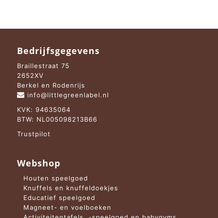
Bedrijfsgegevens
Braillestraat 75
2652XV
Berkel en Rodenrijs
info@littlegreenlabel.nl
KVK: 94635064
BTW: NL005098213B66
Trustpilot
Webshop
Houten speelgoed
Knuffels en knuffeldoekjes
Educatief speelgoed
Magneet- en voelboeken
Activiteitentafels, -speelgoed en babygyms