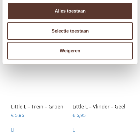
Oorspronkelijke
Huidige
€
8,95
€
4,95
€
13,95
prijs
prijs
Alles toestaan
was:
is:

€ 8,95.
€ 4,95.

Selectie toestaan
Weigeren
Little L – Trein – Groen
Little L – Vlinder – Geel
€
5,95
€
5,95

