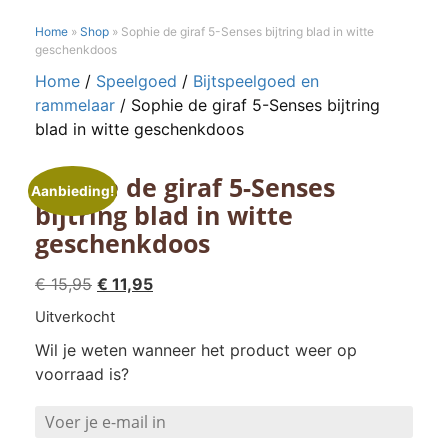
Home
»
Shop
»
Sophie de giraf 5-Senses bijtring blad in witte
geschenkdoos
Home
/
Speelgoed
/
Bijtspeelgoed en
rammelaar
/ Sophie de giraf 5-Senses bijtring
blad in witte geschenkdoos
Sophie de giraf 5-Senses
Aanbieding!
bijtring blad in witte
geschenkdoos
Oorspronkelijke
Huidige
€
15,95
€
11,95
prijs
prijs
Uitverkocht
was:
is:
Wil je weten wanneer het product weer op
€ 15,95.
€ 11,95.
voorraad is?