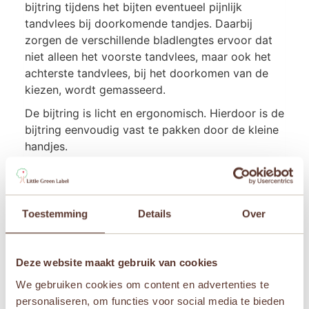
bijtring tijdens het bijten eventueel pijnlijk
tandvlees bij doorkomende tandjes. Daarbij
zorgen de verschillende bladlengtes ervoor dat
niet alleen het voorste tandvlees, maar ook het
achterste tandvlees, bij het doorkomen van de
kiezen, wordt gemasseerd.
De bijtring is licht en ergonomisch. Hierdoor is de
bijtring eenvoudig vast te pakken door de kleine
handjes.
Aanvullende informatie
Toestemming
Details
Over
Afmetingen
17,5 × 13 × 2 cm
Deze website maakt gebruik van cookies
We gebruiken cookies om content en advertenties te
Leeftijden
personaliseren, om functies voor social media te bieden