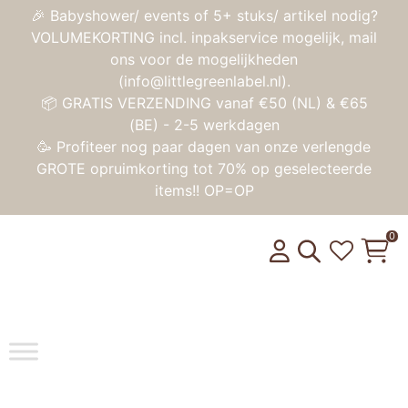
🎉 Babyshower/ events of 5+ stuks/ artikel nodig?
VOLUMEKORTING incl. inpakservice mogelijk, mail
ons voor de mogelijkheden
(info@littlegreenlabel.nl).
📦 GRATIS VERZENDING vanaf €50 (NL) & €65
(BE) - 2-5 werkdagen
🥳 Profiteer nog paar dagen van onze verlengde
GROTE opruimkorting tot 70% op geselecteerde
items!! OP=OP
0
Toggle na