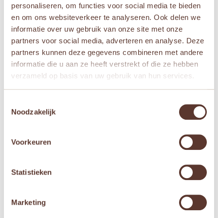
YRS (M))
Beauty (3-5 YRS (M))
personaliseren, om functies voor social media te bieden
Oorspronkelijke
Huidige
Oorspronkelijke
Huidige
€
42,95
€
29,95
€
42,95
€
37,95
en om ons websiteverkeer te analyseren. Ook delen we
prijs
prijs
prijs
prijs
informatie over uw gebruik van onze site met onze
was:
is:
was:
is:


partners voor social media, adverteren en analyse. Deze
€ 42,95.
€ 29,95.
€ 42,95.
€ 37,95.
partners kunnen deze gegevens combineren met andere
informatie die u aan ze heeft verstrekt of die ze hebben
Aanbieding!
verzameld op basis van uw gebruik van hun services.
Toestemmingsselectie
Noodzakelijk
Voorkeuren
Little Adventures –
Statistieken
Assepoester –
Cinderella (3-5 YRS (M))
Oorspronkelijke
Huidige
Marketing
€
42,95
€
37,95
prijs
prijs