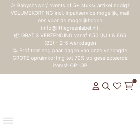
🎉 Babyshower/ events of 5+ stuks/ artikel nodig?
VOLUMEKORTING incl. inpakservice mogelijk, mail
ons voor de mogelijkheden
(info@littlegreenlabel.nl).
📦 GRATIS VERZENDING vanaf €50 (NL) & €65
(BE) - 2-5 werkdagen
🥳 Profiteer nog paar dagen van onze verlengde
GROTE opruimkorting tot 70% op geselecteerde
items!! OP=OP
0
Toggle na