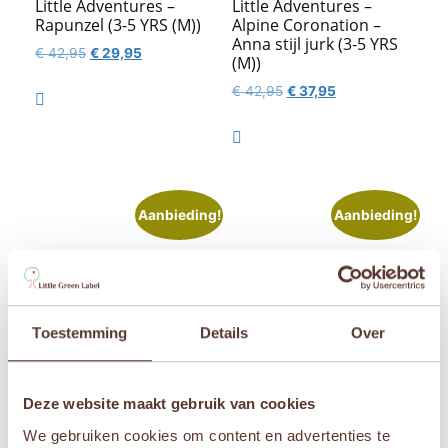
Little Adventures –
Little Adventures –
Rapunzel (3-5 YRS (M))
Alpine Coronation –
Anna stijl jurk (3-5 YRS
Oorspronkelijke
Huidige
€
42,95
€
29,95
(M))
prijs
prijs
Oorspronkelijke
Huidige
€
42,95
€
37,95
was:
is:

prijs
prijs
€ 42,95.
€ 29,95.
was:
is:

€ 42,95.
€ 37,95.
Aanbieding!
Aanbieding!
Toestemming
Details
Over
Deze website maakt gebruik van cookies
Little Adventures – Pink
Little Adventures –
Vintage Princess (3-5
Doornroosje – Sleeping
We gebruiken cookies om content en advertenties te