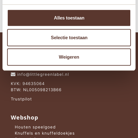
was:
is:

€ 42,95.
€ 37,95.
Alles toestaan
Selectie toestaan
Bedrijfsgegevens
Braillestraat 75
Weigeren
2652XV
Berkel en Rodenrijs
info@littlegreenlabel.nl
KVK: 94635064
BTW: NL005098213B66
Trustpilot
Webshop
Houten speelgoed
Knuffels en knuffeldoekjes