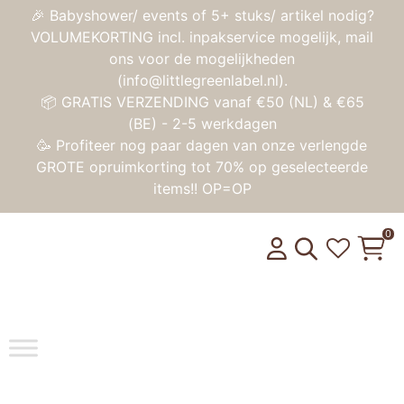
🎉 Babyshower/ events of 5+ stuks/ artikel nodig?
VOLUMEKORTING incl. inpakservice mogelijk, mail
ons voor de mogelijkheden
(info@littlegreenlabel.nl).
📦 GRATIS VERZENDING vanaf €50 (NL) & €65
(BE) - 2-5 werkdagen
🥳 Profiteer nog paar dagen van onze verlengde
GROTE opruimkorting tot 70% op geselecteerde
items!! OP=OP
0
Toggle na