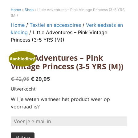
Home
»
Shop
»
Little Adventures – Pink Vintage Princess (3-5 YRS
(M))
Home
/
Textiel en accessoires
/
Verkleedsets en
kleding
/ Little Adventures – Pink Vintage
Princess (3-5 YRS (M))
Little Adventures – Pink
Aanbieding!
Vintage Princess (3-5 YRS (M))
Oorspronkelijke
Huidige
€
42,95
€
29,95
prijs
prijs
Uitverkocht
was:
is:
Wil je weten wanneer het product weer op
€ 42,95.
€ 29,95.
voorraad is?
Mail me