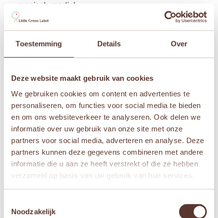
magisch randje!
– Kroningsjurk geïnspireerd op een populaire
prinses
Toestemming
Details
Over
– Comfortabele, rekbare stof zonder ritsen
– Volledig machinewasbaar
– handig voor
ouders
Deze website maakt gebruik van cookies
– Glittervrij ontwerp
– geen rommel of
huidirritatie
We gebruiken cookies om content en advertenties te
– Vanaf 3 jaar
– ideaal voor verkleedpartijtjes en
personaliseren, om functies voor social media te bieden
fantasierijk spel
en om ons websiteverkeer te analyseren. Ook delen we
informatie over uw gebruik van onze site met onze
partners voor social media, adverteren en analyse. Deze
partners kunnen deze gegevens combineren met andere
Aanvullende informatie
informatie die u aan ze heeft verstrekt of die ze hebben
verzameld op basis van uw gebruik van hun services.
Leeftijden
Vanaf 3 jaar
,
Vanaf 4 jaar
,
Vanaf 5 jaar
Toestemmingsselectie
Noodzakelijk
Merken