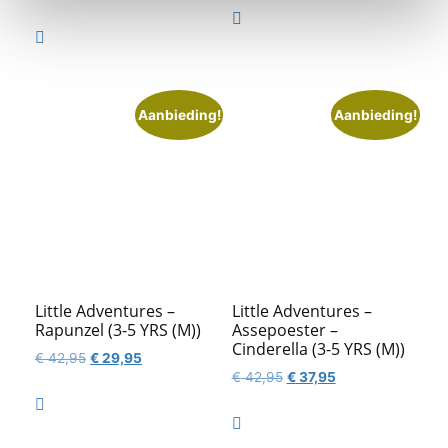
prijs
prijs
was:
is:

was:
is:
€ 42,95.
€ 37,95.

€ 42,95.
€ 37,95.
Aanbieding!
Aanbieding!
Little Adventures –
Little Adventures –
Rapunzel (3-5 YRS (M))
Assepoester –
Cinderella (3-5 YRS (M))
Oorspronkelijke
Huidige
€
42,95
€
29,95
Oorspronkelijke
Huidige
€
42,95
€
37,95
prijs
prijs
prijs
prijs
was:
is:

was:
is:
€ 42,95.
€ 29,95.

€ 42,95.
€ 37,95.