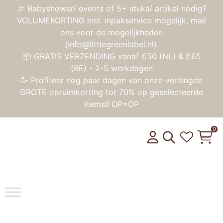
🎉 Babyshower/ events of 5+ stuks/ artikel nodig?
VOLUMEKORTING incl. inpakservice mogelijk, mail
ons voor de mogelijkheden
(info@littlegreenlabel.nl).
📦 GRATIS VERZENDING vanaf €50 (NL) & €65
(BE) - 2-5 werkdagen
🥳 Profiteer nog paar dagen van onze verlengde
GROTE opruimkorting tot 70% op geselecteerde
items!! OP=OP
0
Toggle na