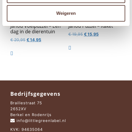
Weigeren
Janod Voelpuzzel – Een
Janod Puzzel – Raket
dag in de dierentuin
Oorspronkelijke
Huidige
€
19,95
€
15,95
Oorspronkelijke
Huidige
€
20,95
€
14,95
prijs
prijs
prijs
prijs
was:
is:

was:
is:
€ 19,95.
€ 15,95.

€ 20,95.
€ 14,95.
Bedrijfsgegevens
Braillestraat 75
2652XV
Berkel en Rodenrijs
info@littlegreenlabel.nl
KVK: 94635064