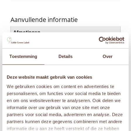
Aanvullende informatie
Afmetingen
67 × 48 cm
Merken
Toestemming
Details
Over
Sam & Julia
Leeftijden
Deze website maakt gebruik van cookies
Vanaf 12 jaar
We gebruiken cookies om content en advertenties te
personaliseren, om functies voor social media te bieden
en om ons websiteverkeer te analyseren. Ook delen we
informatie over uw gebruik van onze site met onze
Gerelateerde producten
partners voor social media, adverteren en analyse. Deze
partners kunnen deze gegevens combineren met andere
Aanbieding!
Aanbieding!
informatie die u aan ze heeft verstrekt of die ze hebben