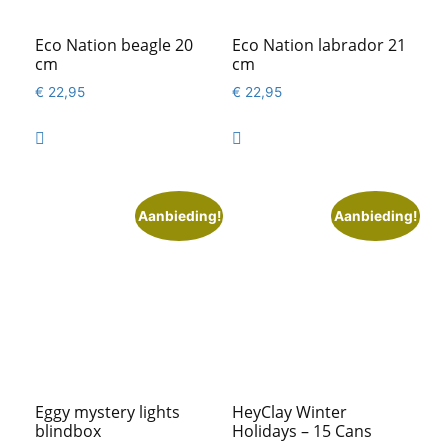
Eco Nation beagle 20
Eco Nation labrador 21
cm
cm
€
22,95
€
22,95


Aanbieding!
Aanbieding!
Eggy mystery lights
HeyClay Winter
blindbox
Holidays – 15 Cans