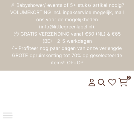
🎉 Babyshower/ events of 5+ stuks/ artikel nodig?
VOLUMEKORTING incl. inpakservice mogelijk, mail
ons voor de mogelijkheden
(info@littlegreenlabel.nl).
📦 GRATIS VERZENDING vanaf €50 (NL) & €65
(BE) - 2-5 werkdagen
🥳 Profiteer nog paar dagen van onze verlengde
GROTE opruimkorting tot 70% op geselecteerde
items!! OP=OP
0
Toggle na