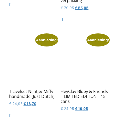
verpakking
was:
is:

Oorspronkelijke
Huidige
€
79,95
€
55,95
€ 39,95.
€ 34,95.
prijs
prijs
was:
is:

€ 79,95.
€ 55,95.
Aanbieding!
Aanbieding!
Travelset Nijntje/ Miffy –
HeyClay Bluey & Friends
handmade (Just Dutch)
– LIMITED EDITION – 15
cans
Oorspronkelijke
Huidige
€
24,95
€
18,70
Oorspronkelijke
Huidige
€
24,95
€
19,95
prijs
prijs
prijs
prijs
was:
is:
