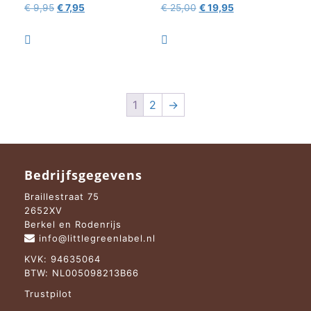
Oorspronkelijke
Huidige
Oorspronkelijke
Huidige
€
9,95
€
7,95
€
25,00
€
19,95
prijs
prijs
prijs
prijs
was:
is:
was:
is:


€ 9,95.
€ 7,95.
€ 25,00.
€ 19,95.
1
2
→
Bedrijfsgegevens
Braillestraat 75
2652XV
Berkel en Rodenrijs
info@littlegreenlabel.nl
KVK: 94635064
BTW: NL005098213B66
Trustpilot