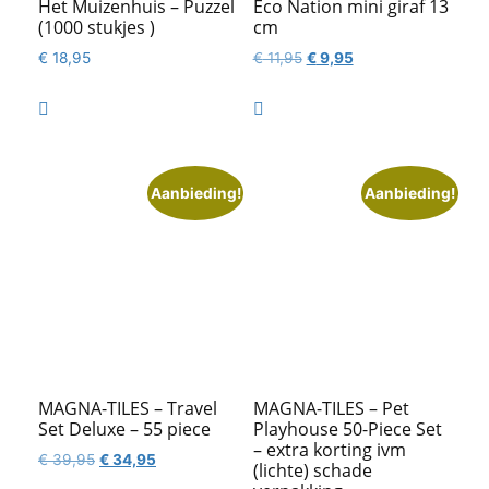
Het Muizenhuis – Puzzel
Eco Nation mini giraf 13
(1000 stukjes )
cm
Oorspronkelijke
Huidige
€
18,95
€
11,95
€
9,95
prijs
prijs
was:
is:


€ 11,95.
€ 9,95.
Aanbieding!
Aanbieding!
MAGNA-TILES – Travel
MAGNA-TILES – Pet
Set Deluxe – 55 piece
Playhouse 50-Piece Set
– extra korting ivm
Oorspronkelijke
Huidige
€
39,95
€
34,95
(lichte) schade
prijs
prijs