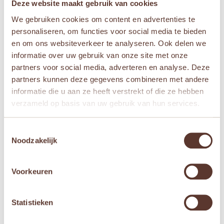
Deze website maakt gebruik van cookies
Aanbieding!
We gebruiken cookies om content en advertenties te
personaliseren, om functies voor social media te bieden
en om ons websiteverkeer te analyseren. Ook delen we
informatie over uw gebruik van onze site met onze
partners voor social media, adverteren en analyse. Deze
partners kunnen deze gegevens combineren met andere
informatie die u aan ze heeft verstrekt of die ze hebben
Palm Pals hot cocoa 13
Palm Pals tomaat 13 cm
verzameld op basis van uw gebruik van hun services.
cm
Oorspronkelijke
Huidige
€
9,95
€
8,95
€
9,95
prijs
prijs
Toestemmingsselectie
was:
is:

Noodzakelijk
€ 9,95.
€ 8,95.

Voorkeuren
Aanbieding!
Aanbieding!
Statistieken