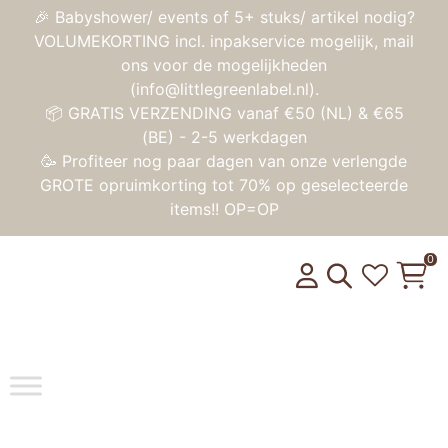
🎉 Babyshower/ events of 5+ stuks/ artikel nodig?
VOLUMEKORTING incl. inpakservice mogelijk, mail
ons voor de mogelijkheden
(info@littlegreenlabel.nl).
📦 GRATIS VERZENDING vanaf €50 (NL) & €65
(BE) - 2-5 werkdagen
🥳 Profiteer nog paar dagen van onze verlengde
GROTE opruimkorting tot 70% op geselecteerde
items!! OP=OP
0
Toggle na