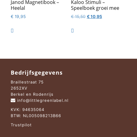
Janod Magnetibook –
Kaloo Stimuli –
Heelal
Speelboek groei mee
Oorspronkelijke
Huidige
€
19,95
€
15,50
€
10,95
prijs
prijs
was:
is:


€ 15,50.
€ 10,95.
Bedrijfsgegevens
Braillestraat 75
2652XV
Berkel en Rodenrijs
info@littlegreenlabel.nl
KVK: 94635064
BTW: NL005098213B66
Trustpilot