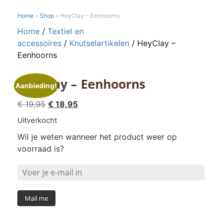
Home
»
Shop
»
HeyClay – Eenhoorns
Home
/
Textiel en
accessoires
/
Knutselartikelen
/ HeyClay –
Eenhoorns
HeyClay – Eenhoorns
Aanbieding!
Oorspronkelijke
Huidige
€
19,95
€
18,95
prijs
prijs
Uitverkocht
was:
is:
Wil je weten wanneer het product weer op
€ 19,95.
€ 18,95.
voorraad is?
Mail me