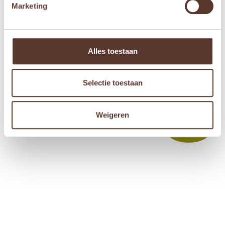
Marketing
Janod Magnetibook –
Janod Magnetibook –
Alles toestaan
Pooldieren
Beroepen
€
19,95
€
19,95
Selectie toestaan


Weigeren
Aanbieding!