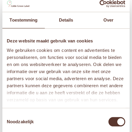
groei mee” te beoordelen
Je e-mailadres wordt niet gepubliceerd.
Vereiste
velden zijn gemarkeerd met
*
Toestemming
Details
Over
Je waardering
*
Deze website maakt gebruik van cookies
Je beoordeling
*
We gebruiken cookies om content en advertenties te
personaliseren, om functies voor social media te bieden
en om ons websiteverkeer te analyseren. Ook delen we
informatie over uw gebruik van onze site met onze
Naam
*
partners voor social media, adverteren en analyse. Deze
partners kunnen deze gegevens combineren met andere
informatie die u aan ze heeft verstrekt of die ze hebben
E-mail
*
verzameld op basis van uw gebruik van hun services.
Toestemmingsselectie
Mijn naam, e-mail en site opslaan in deze
Noodzakelijk
browser voor de volgende keer wanneer ik een