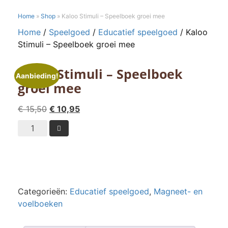
Home
»
Shop
»
Kaloo Stimuli – Speelboek groei mee
Home
/
Speelgoed
/
Educatief speelgoed
/ Kaloo
Stimuli – Speelboek groei mee
Kaloo Stimuli – Speelboek
Aanbieding!
groei mee
Oorspronkelijke
Huidige
€
15,50
€
10,95
prijs
prijs
Kaloo

was:
is:
Stimuli
€ 15,50.
€ 10,95.
-
Speelboek
groei
mee
Categorieën:
Educatief speelgoed
,
Magneet- en
aantal
voelboeken