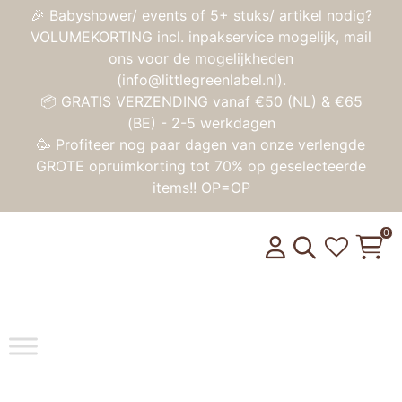
🎉 Babyshower/ events of 5+ stuks/ artikel nodig?
VOLUMEKORTING incl. inpakservice mogelijk, mail
ons voor de mogelijkheden
(info@littlegreenlabel.nl).
📦 GRATIS VERZENDING vanaf €50 (NL) & €65
(BE) - 2-5 werkdagen
🥳 Profiteer nog paar dagen van onze verlengde
GROTE opruimkorting tot 70% op geselecteerde
items!! OP=OP
0
Toggle na