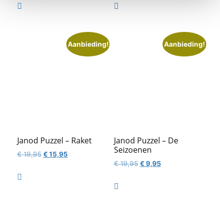
was:
is:


€ 19,95.
€ 9,95.
Aanbieding!
Aanbieding!
Janod Puzzel – Raket
Janod Puzzel – De
Seizoenen
Oorspronkelijke
Huidige
€
19,95
€
15,95
Oorspronkelijke
Huidige
€
19,95
€
9,95
prijs
prijs
prijs
prijs
was:
is:

was:
is:
€ 19,95.
€ 15,95.

€ 19,95.
€ 9,95.