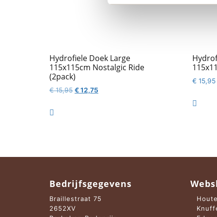
Hydrofiele Doek Large
Hydrof
115x115cm Nostalgic Ride
115x11
(2pack)
€
15,95
Oorspronkelijke
Huidige
€
15,95
€
12,75
prijs
prijs

was:
is:

€ 15,95.
€ 12,75.
Bedrijfsgegevens
Webs
Braillestraat 75
Houte
2652XV
Knuff