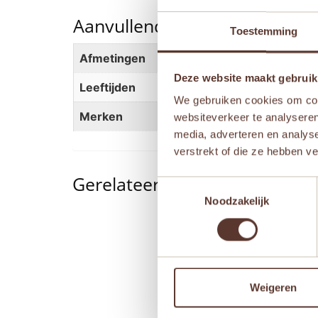
Aanvullende informatie
Toestemming
Afmetingen
115 × 115 cm
Deze website maakt gebruik
Leeftijden
Newborn
We gebruiken cookies om cont
Merken
Jollein
websiteverkeer te analyseren
media, adverteren en analys
verstrekt of die ze hebben v
Gerelateerde producten
Toestemmingsselectie
Noodzakelijk
Aanbieding!
Weigeren