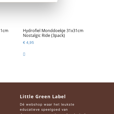
31cm
Hydrofiel Monddoekje 31x31cm
Nostalgic Ride (3pack)
€
4,95

Little Green Label
Dé webshop waar het leukste
educatieve speelgoed van