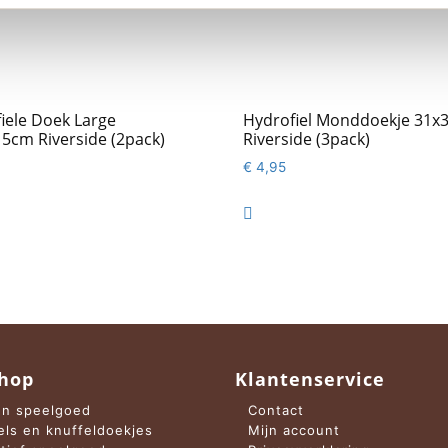
iele Doek Large
Hydrofiel Monddoekje 31x
5cm Riverside (2pack)
Riverside (3pack)
€
4,95

hop
Klantenservice
n speelgoed
Contact
els en knuffeldoekjes
Mijn account