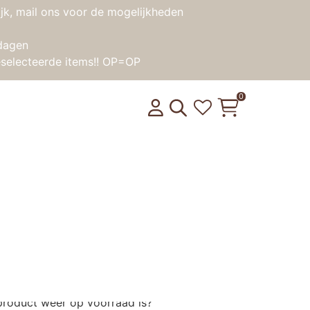
jk, mail ons voor de mogelijkheden
dagen
selecteerde items!! OP=OP
0
15x115cm Happy Miffy Nougat (2pack)
k Large 115x115cm Happy
pack)
product weer op voorraad is?