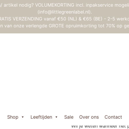
/ artikel nodig? VOLUMEKORTING incl. inpakservice mogeli
(info@littlegreenlabel.nl).
RATIS VERZENDING vanaf €50 (NL) & €65 (BE) - 2-5 werk
gen van onze verlengde GROTE opruimkorting tot 70% op ge
y Nougat (2pack)
drofiele doeken en washandjes
/ Hydrofiele Doek Large 1
Hydrofiele Doe
Miffy Nougat (2
Oorspronkelijke
Huidige
€
17,95
€
13,45
prijs
prijs
Uitverkocht
Shop
Leeftijden
Sale
Over ons
Contact
was:
is:
Wil je weten wanneer het 
€ 17,95.
€ 13,45.