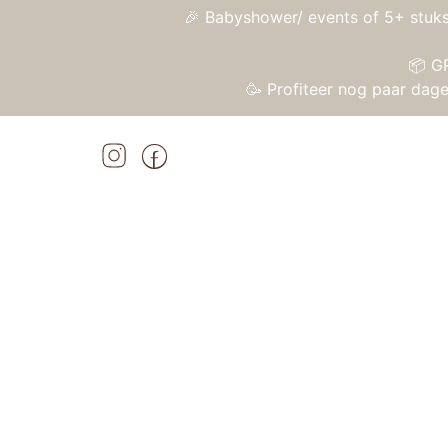
🎉 Babyshower/ events of 5+ stuks
📦 G
🥳 Profiteer nog paar da
Home
»
Shop
»
Hydrofiele Doek Large 115x115cm Happy Miff
Home
/
Textiel en accessoires
/
Badcapes, hy
Aanbieding!