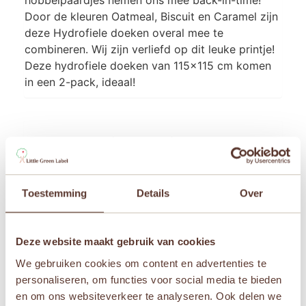
Door de kleuren Oatmeal, Biscuit en Caramel zijn
deze Hydrofiele doeken overal mee te
combineren. Wij zijn verliefd op dit leuke printje!
Deze hydrofiele doeken van 115×115 cm komen
in een 2-pack, ideaal!
Aanvullende informatie
Afmetingen
115 × 115 cm
Toestemming
Details
Over
Leeftijden
Deze website maakt gebruik van cookies
Newborn
We gebruiken cookies om content en advertenties te
Merken
personaliseren, om functies voor social media te bieden
Jollein
en om ons websiteverkeer te analyseren. Ook delen we