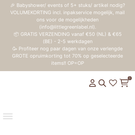
🎉 Babyshower/ events of 5+ stuks/ artikel nodig?
VOLUMEKORTING incl. inpakservice mogelijk, mail
ons voor de mogelijkheden
(info@littlegreenlabel.nl).
📦 GRATIS VERZENDING vanaf €50 (NL) & €65
(BE) - 2-5 werkdagen
🥳 Profiteer nog paar dagen van onze verlengde
GROTE opruimkorting tot 70% op geselecteerde
items!! OP=OP
0
Toggle na