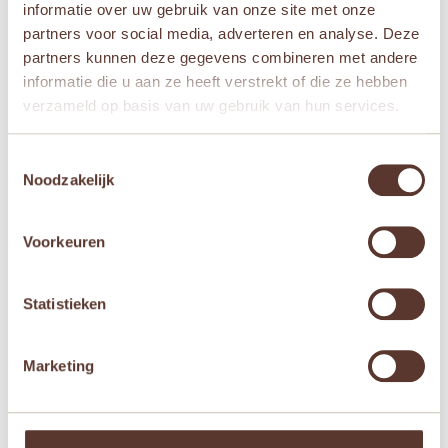
informatie over uw gebruik van onze site met onze
partners voor social media, adverteren en analyse. Deze
partners kunnen deze gegevens combineren met andere
Gerelateerde producten
informatie die u aan ze heeft verstrekt of die ze hebben
verzameld op basis van uw gebruik van hun services.
Aanbieding!
Aanbieding!
Toestemmingsselectie
Noodzakelijk
Voorkeuren
Statistieken
Lilliputiens – Set eco
Kaloo Kdoux –
Washandjes Marius
Badhanddoek
Klaproosje
Oorspronkelijke
Huidige
€
19,95
€
9,95
Marketing
Oorspronkelijke
Huidige
€
29,95
€
19,95
prijs
prijs
prijs
prijs
was:
is:

was:
is:
€ 19,95.
€ 9,95.

€ 29,95.
€ 19,95.