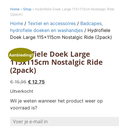
Home
»
Shop
»
Hydrofiele Doek Large 115x115cm Nostalgic Ride
(2pack)
Home
/
Textiel en accessoires
/
Badcapes,
hydrofiele doeken en washandjes
/ Hydrofiele
Doek Large 115x115cm Nostalgic Ride (2pack)
Hydrofiele Doek Large
Aanbieding!
115x115cm Nostalgic Ride
(2pack)
Oorspronkelijke
Huidige
€
15,95
€
12,75
prijs
prijs
Uitverkocht
was:
is:
Wil je weten wanneer het product weer op
€ 15,95.
€ 12,75.
voorraad is?