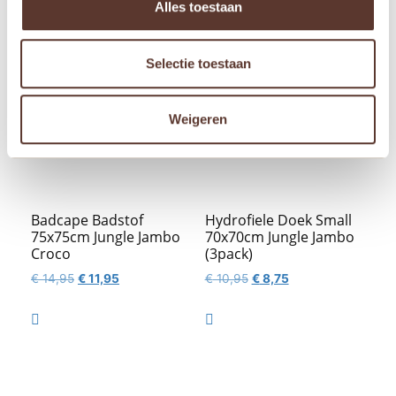
Alles toestaan
Aanbieding!
Aanbieding!
Selectie toestaan
Weigeren
Badcape Badstof
Hydrofiele Doek Small
75x75cm Jungle Jambo
70x70cm Jungle Jambo
Croco
(3pack)
Oorspronkelijke
Huidige
Oorspronkelijke
Huidige
€
14,95
€
11,95
€
10,95
€
8,75
prijs
prijs
prijs
prijs
was:
is:
was:
is:


€ 14,95.
€ 11,95.
€ 10,95.
€ 8,75.