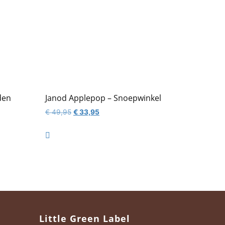
den
Janod Applepop – Snoepwinkel
Oorspronkelijke
Huidige
€
49,95
€
33,95
prijs
prijs
was:
is:

€ 49,95.
€ 33,95.
Little Green Label