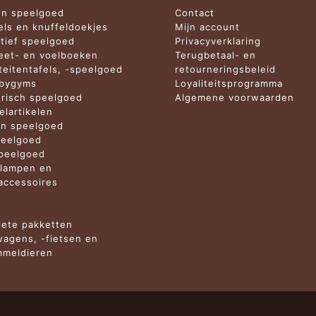
n speelgoed
Contact
els en knuffeldoekjes
Mijn account
tief speelgoed
Privacyverklaring
et- en voelboeken
Terugbetaal- en
iteitentafels, -speelgoed
retourneringsbeleid
abygyms
Loyaliteitsprogramma
risch speelgoed
Algemene voorwaarden
elartikelen
n speelgoed
eelgoed
peelgoed
lampen en
ccessoires
n
s
ete pakketten
agens, -fietsen en
meldieren