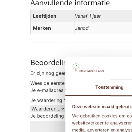
Aanvullende informatie
Leeftijden
Vanaf 1 jaar
Merken
Janod
Beoordelingen
Er zijn nog geen beoordelingen.
Wees de eerste om “Janod Activiteitentafel –
Toestemming
Je e-mailadres wordt niet gepubliceerd.
Vere
Je waardering
*
Deze website maakt gebruik
Je beoordeling
*
We gebruiken cookies om cont
websiteverkeer te analyseren
media, adverteren en analys