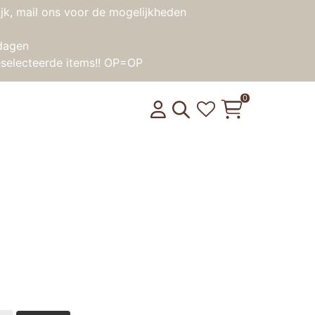
jk, mail ons voor de mogelijkheden
dagen
selecteerde items!! OP=OP
0
entafel – Baby Forest
product weer op voorraad is?