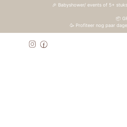
🎉 Babyshower/ events of 5+ stuks
📦 G
🥳 Profiteer nog paar da
Home
»
Shop
»
Janod Activiteitentafel – Baby Forest
Home
/
Speelgoed
/
Houten speelgoed
/ Jano
Aanbieding!