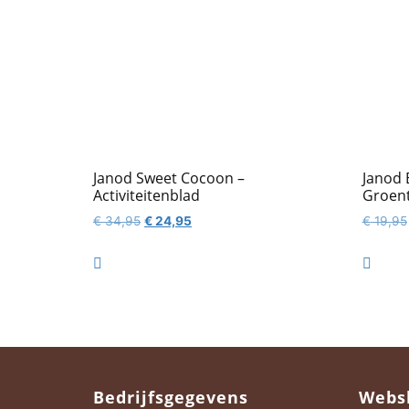
Janod Sweet Cocoon –
Janod 
Activiteitenblad
Groen
Oorspronkelijke
Huidige
€
34,95
€
24,95
€
19,95
prijs
prijs
was:
is:


€ 34,95.
€ 24,95.
Bedrijfsgegevens
Webs