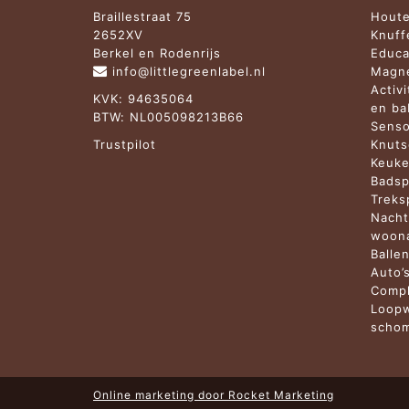
Braillestraat 75
Houte
2652XV
Knuff
Berkel en Rodenrijs
Educa
info@littlegreenlabel.nl
Magne
Activ
KVK: 94635064
en b
BTW: NL005098213B66
Senso
Trustpilot
Knuts
Keuke
Badsp
Treks
Nacht
woona
Balle
Auto’
Compl
Loopw
schom
Online marketing door
Rocket Marketing