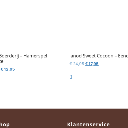
Boerderij – Hamerspel
Janod Sweet Cocoon – Een
te
Oorspronkelijke
Huidige
€
24,95
€
17,95
Oorspronkelijke
Huidige
€
12,95
prijs
prijs
prijs
prijs
was:
is:

was:
is:
€ 24,95.
€ 17,95.
€ 19,95.
€ 12,95.
hop
Klantenservice