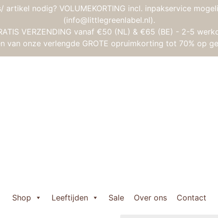
/ artikel nodig? VOLUMEKORTING incl. inpakservice mogeli
(info@littlegreenlabel.nl).
RATIS VERZENDING vanaf €50 (NL) & €65 (BE) - 2-5 werk
gen van onze verlengde GROTE opruimkorting tot 70% op ge
d Activiteitentafel – Baby Forest
Janod Activiteit
Oorspronkelijke
Huidige
€
77,50
€
61,95
prijs
prijs
Uitverkocht
was:
is:
Shop
Leeftijden
Sale
Over ons
Contact
Wil je weten wanneer het 
€ 77,50.
€ 61,95.