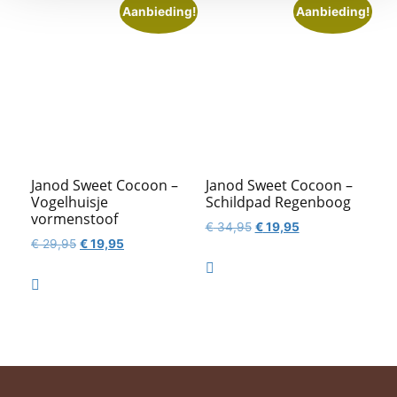
Aanbieding!
Aanbieding!
Janod Sweet Cocoon –
Janod Sweet Cocoon –
Vogelhuisje
Schildpad Regenboog
vormenstoof
Oorspronkelijke
Huidige
€
34,95
€
19,95
Oorspronkelijke
Huidige
€
29,95
€
19,95
prijs
prijs
prijs
prijs
was:
is:

was:
is:
€ 34,95.
€ 19,95.

€ 29,95.
€ 19,95.