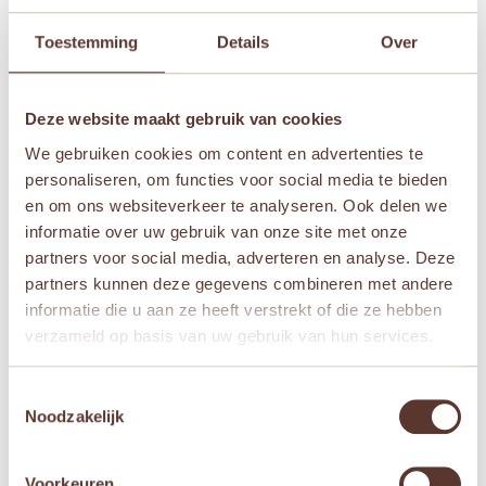
Toestemming
Details
Over
Je beoordeling
*
Deze website maakt gebruik van cookies
We gebruiken cookies om content en advertenties te
personaliseren, om functies voor social media te bieden
Naam
*
en om ons websiteverkeer te analyseren. Ook delen we
informatie over uw gebruik van onze site met onze
partners voor social media, adverteren en analyse. Deze
E-mail
*
partners kunnen deze gegevens combineren met andere
informatie die u aan ze heeft verstrekt of die ze hebben
Mijn naam, e-mail en site opslaan in deze
verzameld op basis van uw gebruik van hun services.
browser voor de volgende keer wanneer ik een
reactie plaats.
Toestemmingsselectie
Noodzakelijk
Voorkeuren