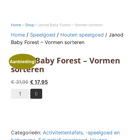
Home
»
Shop
»
Janod Baby Forest – Vormen sorteren
Home
/
Speelgoed
/
Houten speelgoed
/ Janod
Baby Forest – Vormen sorteren
Janod Baby Forest – Vormen
Aanbieding!
sorteren
Oorspronkelijke
Huidige
€
31,95
€
17,95
prijs
prijs
Janod

was:
is:
Baby
€ 31,95.
€ 17,95.
Forest
-
Vormen
sorteren
Categorieën:
Activiteitentafels, -speelgoed en
aantal