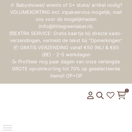
🎉 Babyshower/ events of 5+ stuks/ artikel nodig?
VOLUMEKORTING incl. inpakservice mogelijk, mail
ons voor de mogelijkheden
(info@littlegreenlabel.nl).
💌EXTRA SERVICE: Gratis kaartje bij directe kado-
verzendingen, vermeld de tekst bij "Opmerkingen"
📦 GRATIS VERZENDING vanaf €50 (NL) & €65
(BE) - 2-5 werkdagen
🥳 Profiteer nog paar dagen van onze verlengde
GROTE opruimkorting tot 70% op geselecteerde
items!! OP=OP
0
Toggle na