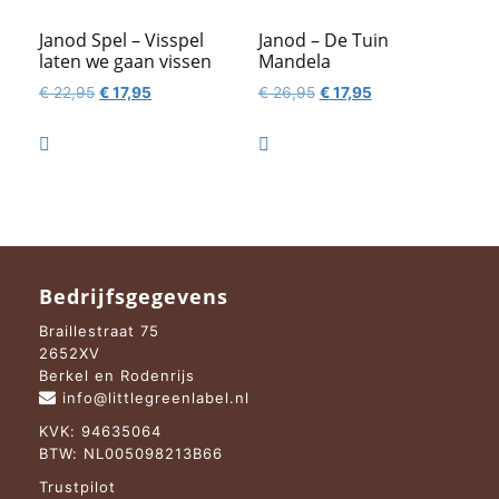
Janod Spel – Visspel
Janod – De Tuin
laten we gaan vissen
Mandela
Oorspronkelijke
Huidige
Oorspronkelijke
Huidige
€
22,95
€
17,95
€
26,95
€
17,95
prijs
prijs
prijs
prijs
was:
is:
was:
is:


€ 22,95.
€ 17,95.
€ 26,95.
€ 17,95.
Bedrijfsgegevens
Braillestraat 75
2652XV
Berkel en Rodenrijs
info@littlegreenlabel.nl
KVK: 94635064
BTW: NL005098213B66
Trustpilot