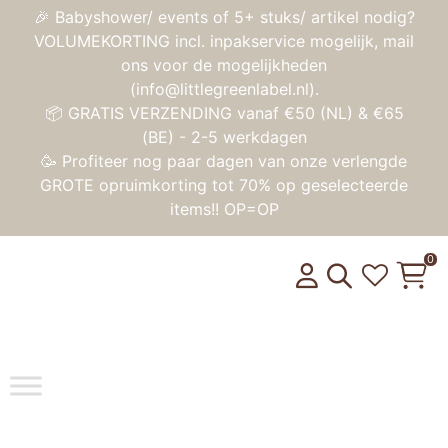
🎉 Babyshower/ events of 5+ stuks/ artikel nodig?
VOLUMEKORTING incl. inpakservice mogelijk, mail
ons voor de mogelijkheden
(info@littlegreenlabel.nl).
📦 GRATIS VERZENDING vanaf €50 (NL) & €65
(BE) - 2-5 werkdagen
🥳 Profiteer nog paar dagen van onze verlengde
GROTE opruimkorting tot 70% op geselecteerde
items!! OP=OP
0
Toggle na