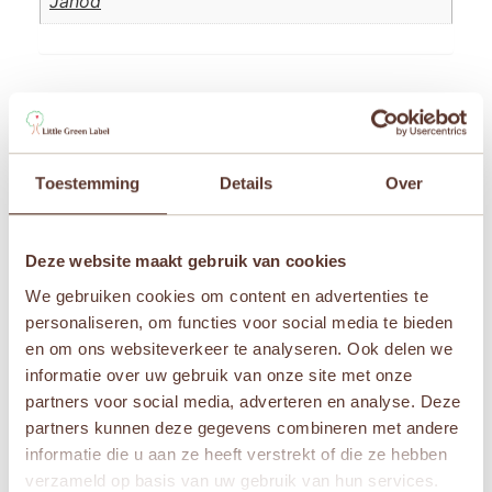
Janod
Beoordelingen
Er zijn nog geen beoordelingen.
Toestemming
Details
Over
Wees de eerste om “Janod Dino – Loopfiets
Portosaurus” te beoordelen
Je e-mailadres wordt niet gepubliceerd.
Vereiste
Deze website maakt gebruik van cookies
velden zijn gemarkeerd met
*
We gebruiken cookies om content en advertenties te
Je waardering
*
personaliseren, om functies voor social media te bieden
en om ons websiteverkeer te analyseren. Ook delen we
Je beoordeling
*
informatie over uw gebruik van onze site met onze
partners voor social media, adverteren en analyse. Deze
partners kunnen deze gegevens combineren met andere
informatie die u aan ze heeft verstrekt of die ze hebben
verzameld op basis van uw gebruik van hun services.