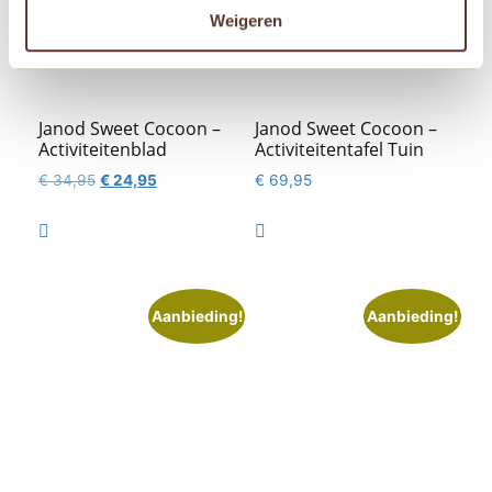
Weigeren
Janod Sweet Cocoon –
Janod Sweet Cocoon –
Activiteitenblad
Activiteitentafel Tuin
Oorspronkelijke
Huidige
€
34,95
€
24,95
€
69,95
prijs
prijs
was:
is:


€ 34,95.
€ 24,95.
Aanbieding!
Aanbieding!