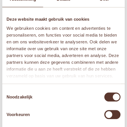
Je beoordeling
*
Deze website maakt gebruik van cookies
We gebruiken cookies om content en advertenties te
Naam
*
personaliseren, om functies voor social media te bieden
en om ons websiteverkeer te analyseren. Ook delen we
informatie over uw gebruik van onze site met onze
E-mail
*
partners voor social media, adverteren en analyse. Deze
partners kunnen deze gegevens combineren met andere
informatie die u aan ze heeft verstrekt of die ze hebben
Mijn naam, e-mail en site opslaan in deze
verzameld op basis van uw gebruik van hun services.
browser voor de volgende keer wanneer ik een
reactie plaats.
Toestemmingsselectie
Noodzakelijk
Voorkeuren
Gerelateerde producten