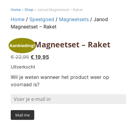
Home
»
Shop
»
Janod Magneetset – Raket
Home
/
Speelgoed
/
Magneetsets
/ Janod
Magneetset – Raket
Janod Magneetset – Raket
Aanbieding!
Oorspronkelijke
Huidige
€
22,95
€
19,95
prijs
prijs
Uitverkocht
was:
is:
Wil je weten wanneer het product weer op
€ 22,95.
€ 19,95.
voorraad is?
Mail me