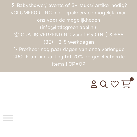
🎉 Babyshower/ events of 5+ stuks/ artikel nodig?
VOLUMEKORTING incl. inpakservice mogelijk, mail
ons voor de mogelijkheden
(info@littlegreenlabel.nl).
📦 GRATIS VERZENDING vanaf €50 (NL) & €65
(BE) - 2-5 werkdagen
🥳 Profiteer nog paar dagen van onze verlengde
GROTE opruimkorting tot 70% op geselecteerde
items!! OP=OP
0
Toggle na