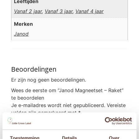
Leeftijden
Vanaf 2 jaar
,
Vanaf 3 jaar
,
Vanaf 4 jaar
Merken
Janod
Beoordelingen
Er zijn nog geen beoordelingen.
Wees de eerste om “Janod Magneetset – Raket”
te beoordelen
Je e-mailadres wordt niet gepubliceerd.
Vereiste
velden zijn gemarkeerd met
*
Je waardering
*
Toestemming
Details
Over