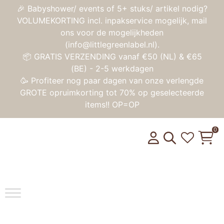
🎉 Babyshower/ events of 5+ stuks/ artikel nodig?
VOLUMEKORTING incl. inpakservice mogelijk, mail
ons voor de mogelijkheden
(info@littlegreenlabel.nl).
📦 GRATIS VERZENDING vanaf €50 (NL) & €65
(BE) - 2-5 werkdagen
🥳 Profiteer nog paar dagen van onze verlengde
GROTE opruimkorting tot 70% op geselecteerde
items!! OP=OP
0
Toggle na