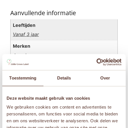
Aanvullende informatie
Leeftijden
Vanaf 3 jaar
Merken
Janod
Toestemming
Details
Over
Beoordelingen
Er zijn nog geen beoordelingen.
Deze website maakt gebruik van cookies
Wees de eerste om “Janod Pedagogie – De
We gebruiken cookies om content en advertenties te
Algoritme Kikker” te beoordelen
personaliseren, om functies voor social media te bieden
Je e-mailadres wordt niet gepubliceerd.
Vereiste
en om ons websiteverkeer te analyseren. Ook delen we
velden zijn gemarkeerd met
*
informatie over uw gebruik van onze site met onze