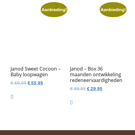
Aanbieding!
Aanbieding!
Janod Sweet Cocoon –
Janod – Box 36
Baby loopwagen
maanden ontwikkeling
redeneervaardigheden
Oorspronkelijke
Huidige
€
69,95
€
55,95
Oorspronkelijke
Huidige
€
49,95
€
29,95
prijs
prijs
prijs
prijs
was:
is:

was:
is:
€ 69,95.
€ 55,95.

€ 49,95.
€ 29,95.