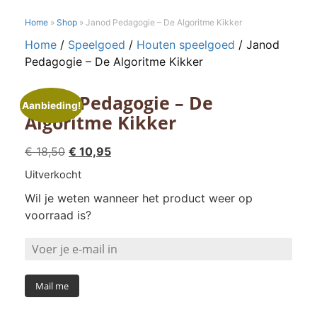
Home
»
Shop
»
Janod Pedagogie – De Algoritme Kikker
Home
/
Speelgoed
/
Houten speelgoed
/ Janod
Pedagogie – De Algoritme Kikker
Janod Pedagogie – De
Aanbieding!
Algoritme Kikker
Oorspronkelijke
Huidige
€
18,50
€
10,95
prijs
prijs
Uitverkocht
was:
is:
Wil je weten wanneer het product weer op
€ 18,50.
€ 10,95.
voorraad is?
Mail me