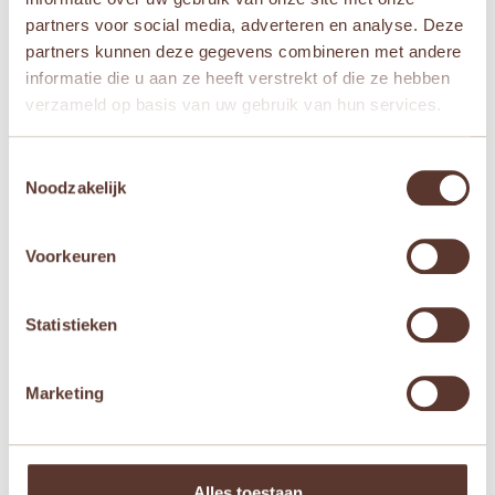
partners voor social media, adverteren en analyse. Deze
Je waardering
*
partners kunnen deze gegevens combineren met andere
informatie die u aan ze heeft verstrekt of die ze hebben
Je beoordeling
*
verzameld op basis van uw gebruik van hun services.
Toestemmingsselectie
Noodzakelijk
Naam
*
Voorkeuren
E-mail
*
Statistieken
Mijn naam, e-mail en site opslaan in deze
Marketing
browser voor de volgende keer wanneer ik een
reactie plaats.
Alles toestaan