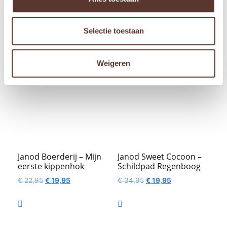
Selectie toestaan
Gerelateerde producten
Aanbieding!
Aanbieding!
Weigeren
Janod Boerderij – Mijn
Janod Sweet Cocoon –
eerste kippenhok
Schildpad Regenboog
Oorspronkelijke
Huidige
Oorspronkelijke
Huidige
€
22,95
€
19,95
€
34,95
€
19,95
prijs
prijs
prijs
prijs
was:
is:
was:
is:


€ 22,95.
€ 19,95.
€ 34,95.
€ 19,95.