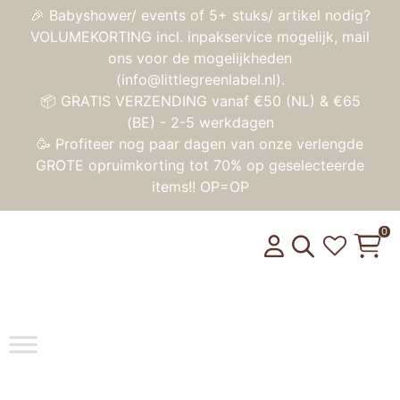
🎉 Babyshower/ events of 5+ stuks/ artikel nodig?
VOLUMEKORTING incl. inpakservice mogelijk, mail
ons voor de mogelijkheden
(info@littlegreenlabel.nl).
📦 GRATIS VERZENDING vanaf €50 (NL) & €65
(BE) - 2-5 werkdagen
🥳 Profiteer nog paar dagen van onze verlengde
GROTE opruimkorting tot 70% op geselecteerde
items!! OP=OP
0
Toggle na