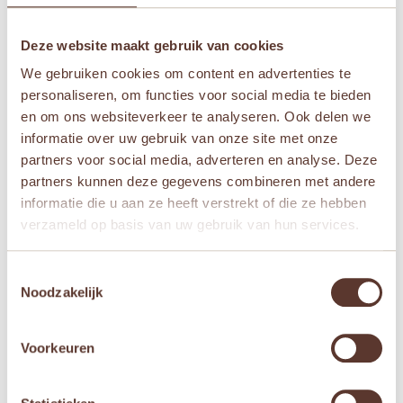
Deze website maakt gebruik van cookies
Naam
*
We gebruiken cookies om content en advertenties te
personaliseren, om functies voor social media te bieden
en om ons websiteverkeer te analyseren. Ook delen we
E-mail
*
informatie over uw gebruik van onze site met onze
partners voor social media, adverteren en analyse. Deze
partners kunnen deze gegevens combineren met andere
Mijn naam, e-mail en site opslaan in deze
informatie die u aan ze heeft verstrekt of die ze hebben
browser voor de volgende keer wanneer ik een
verzameld op basis van uw gebruik van hun services.
reactie plaats.
Toestemmingsselectie
Noodzakelijk
Gerelateerde producten
Voorkeuren
Aanbieding!
Aanbieding!