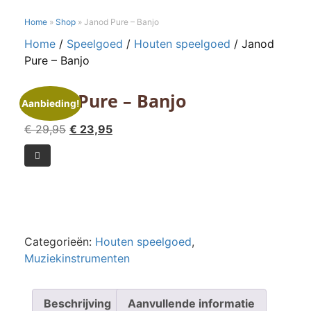
Home
»
Shop
»
Janod Pure – Banjo
Home
/
Speelgoed
/
Houten speelgoed
/ Janod
Pure – Banjo
Janod Pure – Banjo
Aanbieding!
Oorspronkelijke
Huidige
€
29,95
€
23,95
prijs
prijs
Janod

was:
is:
Pure
€ 29,95.
€ 23,95.
-
Banjo
aantal
Categorieën:
Houten speelgoed
,
Muziekinstrumenten
Beschrijving
Aanvullende informatie