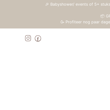
🎉 Babyshower/ events of 5+ stuks
📦 G
🥳 Profiteer nog paar da
Home
»
Shop
»
Janod Puzzel – Het Natuurhistorisch Museum
Home
/
Speelgoed
/
Puzzels
/ Janod Puzzel 
Aanbieding!