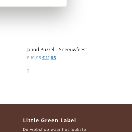
Janod Puzzel – Sneeuwfeest
Oorspronkelijke
Huidige
€
19,95
€
11,95
prijs
prijs
was:
is:

€ 19,95.
€ 11,95.
Little Green Label
Dé webshop waar het leukste