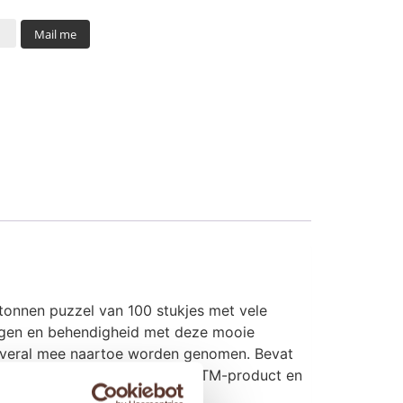
Mail me
tonnen puzzel van 100 stukjes met vele
heugen en behendigheid met deze mooie
g overal mee naartoe worden genomen. Bevat
e hulp zelf kunnen maken. FSC TM-product en