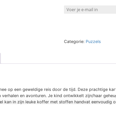
Categorie:
Puzzels
mee op een geweldige reis door de tijd. Deze prachtige kar
an verhalen en avonturen. Je kind ontwikkelt zijn/haar ge
el kan in zijn leuke koffer met stoffen handvat eenvoudi
ient, terwijl meer ervaren kinderen de puzzel zonder enig
inderen vanaf 6 jaar.