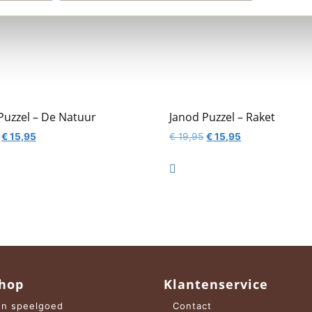
Puzzel – De Natuur
Janod Puzzel – Raket
Oorspronkelijke
Huidige
Oorspronkelijke
Huidige
€
15,95
€
19,95
€
15,95
prijs
prijs
prijs
prijs
was:
is:
was:
is:

€ 19,95.
€ 15,95.
€ 19,95.
€ 15,95.
hop
Klantenservice
n speelgoed
Contact