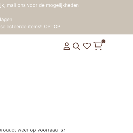
jk, mail ons voor de mogelijkheden
dagen
selecteerde items!! OP=OP
0
Het Natuurhistorisch
product weer op voorraad is?