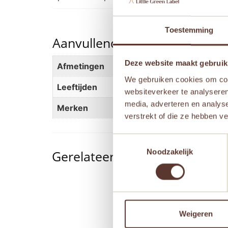
Toestemming
Aanvullende informatie
Deze website maakt gebruik
Afmetingen
50 × 40 × 0,2 cm
We gebruiken cookies om cont
Leeftijden
Vanaf 5 jaar
,
Vanaf 6 jaar
websiteverkeer te analyseren
media, adverteren en analys
Merken
Janod
verstrekt of die ze hebben v
Toestemmingsselectie
Noodzakelijk
Gerelateerde producten
Aanbieding!
Weigeren