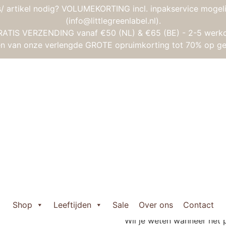
/ artikel nodig? VOLUMEKORTING incl. inpakservice mogeli
(info@littlegreenlabel.nl).
RATIS VERZENDING vanaf €50 (NL) & €65 (BE) - 2-5 werk
gen van onze verlengde GROTE opruimkorting tot 70% op ge
– Het Natuurhistorisch Museum
Janod Puzzel – 
Museum
Oorspronkelijke
Huidige
€
19,95
€
15,95
prijs
prijs
Uitverkocht
Shop
Leeftijden
Sale
Over ons
Contact
was:
is:
Wil je weten wanneer het 
€ 19,95.
€ 15,95.