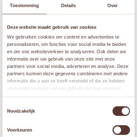
Toestemming
Details
Over
Je beoordeling
*
Deze website maakt gebruik van cookies
We gebruiken cookies om content en advertenties te
personaliseren, om functies voor social media te bieden
Naam
*
en om ons websiteverkeer te analyseren. Ook delen we
informatie over uw gebruik van onze site met onze
partners voor social media, adverteren en analyse. Deze
E-mail
*
partners kunnen deze gegevens combineren met andere
informatie die u aan ze heeft verstrekt of die ze hebben
verzameld op basis van uw gebruik van hun services.
Mijn naam, e-mail en site opslaan in deze
browser voor de volgende keer wanneer ik een
Toestemmingsselectie
reactie plaats.
Noodzakelijk
Voorkeuren