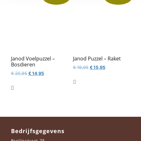
Janod Voelpuzzel –
Janod Puzzel – Raket
Bosdieren
Oorspronkelijke
Huidige
€
19,95
€
15,95
Oorspronkelijke
Huidige
€
20,95
€
14,95
prijs
prijs
prijs
prijs
was:
is:

was:
is:
€ 19,95.
€ 15,95.

€ 20,95.
€ 14,95.
Bedrijfsgegevens
Braillestraat 75