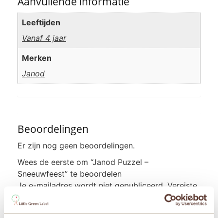
Aanvullende informatie
Leeftijden
Vanaf 4 jaar
Merken
Janod
Beoordelingen
Er zijn nog geen beoordelingen.
Wees de eerste om “Janod Puzzel –
Sneeuwfeest” te beoordelen
Je e-mailadres wordt niet gepubliceerd.
Vereiste
velden zijn gemarkeerd met
*
Je waardering
*