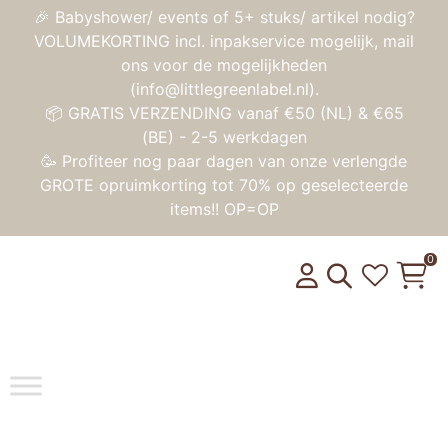
🎉 Babyshower/ events of 5+ stuks/ artikel nodig?
VOLUMEKORTING incl. inpakservice mogelijk, mail
ons voor de mogelijkheden
(info@littlegreenlabel.nl).
📦 GRATIS VERZENDING vanaf €50 (NL) & €65
(BE) - 2-5 werkdagen
🥳 Profiteer nog paar dagen van onze verlengde
GROTE opruimkorting tot 70% op geselecteerde
items!! OP=OP
0
Toggle na