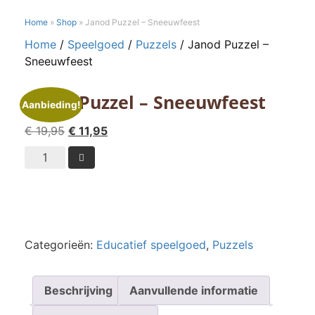
Home
»
Shop
»
Janod Puzzel – Sneeuwfeest
Home
/
Speelgoed
/
Puzzels
/ Janod Puzzel –
Sneeuwfeest
Janod Puzzel – Sneeuwfeest
Aanbieding!
Oorspronkelijke
Huidige
€
19,95
€
11,95
prijs
prijs
Janod

was:
is:
Puzzel
€ 19,95.
€ 11,95.
-
Sneeuwfeest
aantal
Categorieën:
Educatief speelgoed
,
Puzzels
Beschrijving
Aanvullende informatie