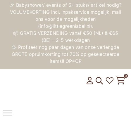
🎉 Babyshower/ events of 5+ stuks/ artikel nodig?
VOLUMEKORTING incl. inpakservice mogelijk, mail
ons voor de mogelijkheden
(info@littlegreenlabel.nl).
📦 GRATIS VERZENDING vanaf €50 (NL) & €65
(BE) - 2-5 werkdagen
🥳 Profiteer nog paar dagen van onze verlengde
GROTE opruimkorting tot 70% op geselecteerde
items!! OP=OP
0
Toggle na