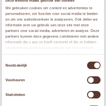
Deze website maakt gebruik van cookies
E-mail
*
We gebruiken cookies om content en advertenties te
personaliseren, om functies voor social media te bieden
en om ons websiteverkeer te analyseren. Ook delen we
Mijn naam, e-mail en site opslaan in deze
informatie over uw gebruik van onze site met onze
browser voor de volgende keer wanneer ik een
partners voor social media, adverteren en analyse. Deze
reactie plaats.
partners kunnen deze gegevens combineren met andere
informatie die u aan ze heeft verstrekt of die ze hebben
verzameld op basis van uw gebruik van hun services.
Toestemmingsselectie
Gerelateerde producten
Noodzakelijk
Aanbieding!
Aanbieding!
Voorkeuren
Statistieken