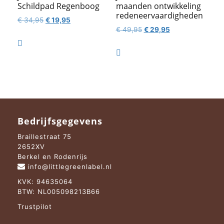
Schildpad Regenboog
maanden ontwikkeling
redeneervaardigheden
Oorspronkelijke
Huidige
€
34,95
€
19,95
Oorspronkelijke
Huidige
€
49,95
€
29,95
prijs
prijs
prijs
prijs
was:
is:

was:
is:
€ 34,95.
€ 19,95.

€ 49,95.
€ 29,95.
Bedrijfsgegevens
Braillestraat 75
2652XV
Berkel en Rodenrijs
info@littlegreenlabel.nl
KVK: 94635064
BTW: NL005098213B66
Trustpilot