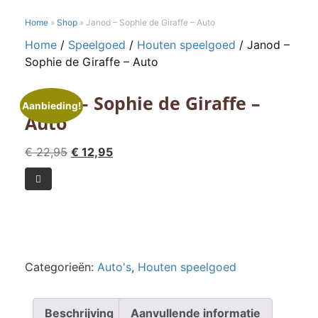
Home
»
Shop
»
Janod – Sophie de Giraffe – Auto
Home
/
Speelgoed
/
Houten speelgoed
/ Janod –
Sophie de Giraffe – Auto
Janod – Sophie de Giraffe –
Aanbieding!
Auto
Oorspronkelijke
Huidige
€
22,95
€
12,95
prijs
prijs
Janod

was:
is:
-
€ 22,95.
€ 12,95.
Sophie
de
Giraffe
-
Categorieën:
Auto's
,
Houten speelgoed
Auto
aantal
Beschrijving
Aanvullende informatie