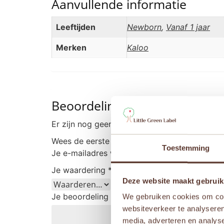
Aanvullende informatie
Leeftijden
Newborn
,
Vanaf 1 jaar
Merken
Kaloo
Beoordelingen
Er zijn nog geen beoordelingen.
Wees de eerste om “Kaloo Lapinoo – Konijn O
Toestemming
Je e-mailadres wordt niet gepubliceerd.
Vere
Je waardering
*
Deze website maakt gebruik
Je beoordeling
*
We gebruiken cookies om cont
websiteverkeer te analyseren
media, adverteren en analys