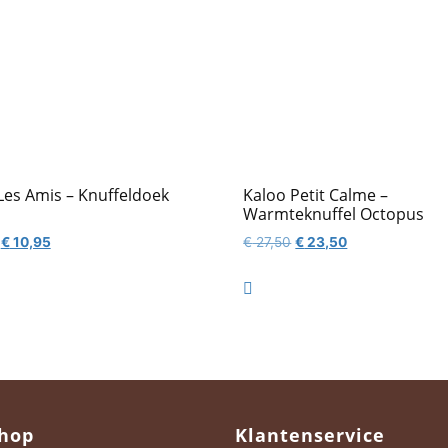
Les Amis – Knuffeldoek
Kaloo Petit Calme –
Warmteknuffel Octopus
Oorspronkelijke
Huidige
Oorspronkelijke
Huidige
€
10,95
€
27,50
€
23,50
prijs
prijs
prijs
prijs
was:
is:
was:
is:

€ 12,95.
€ 10,95.
€ 27,50.
€ 23,50.
hop
Klantenservice