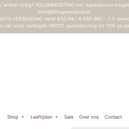
/ artikel nodig? VOLUMEKORTING incl. inpakservice mogeli
(info@littlegreenlabel.nl).
RATIS VERZENDING vanaf €50 (NL) & €65 (BE) - 2-5 werk
gen van onze verlengde GROTE opruimkorting tot 70% op ge
es
/ Kaloo Lapinoo – Konijn Okergeel
Kaloo Lapinoo –
€
22,50
Uitverkocht
Shop
Leeftijden
Sale
Over ons
Contact
Wil je weten wanneer het 