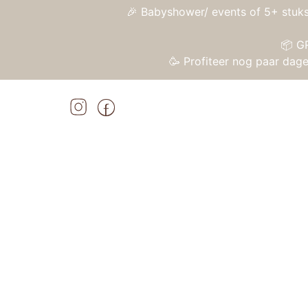
🎉 Babyshower/ events of 5+ stuks
📦 G
🥳 Profiteer nog paar da
Home
»
Shop
»
Kaloo Lapinoo – Konijn Okergeel
Home
/
Speelgoed
/
Knuffels en knuffeldoekj