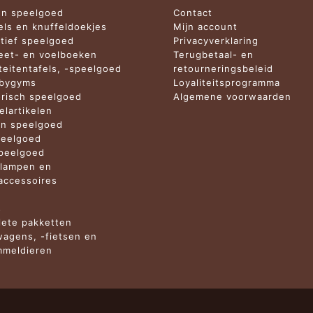
n speelgoed
Contact
els en knuffeldoekjes
Mijn account
tief speelgoed
Privacyverklaring
et- en voelboeken
Terugbetaal- en
iteitentafels, -speelgoed
retourneringsbeleid
abygyms
Loyaliteitsprogramma
risch speelgoed
Algemene voorwaarden
elartikelen
n speelgoed
eelgoed
peelgoed
lampen en
ccessoires
n
s
ete pakketten
agens, -fietsen en
meldieren