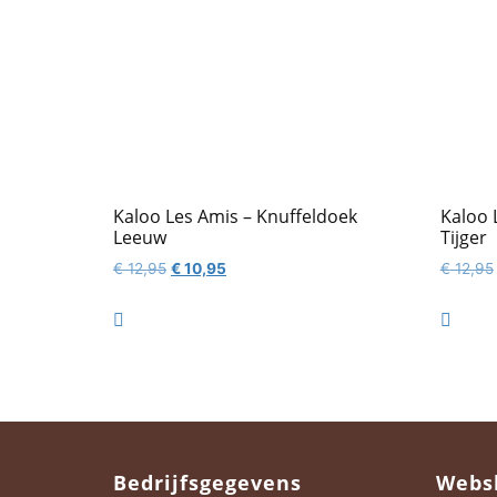
Kaloo Les Amis – Knuffeldoek
Kaloo 
Leeuw
Tijger
Oorspronkelijke
Huidige
€
12,95
€
10,95
€
12,95
prijs
prijs
was:
is:


€ 12,95.
€ 10,95.
Bedrijfsgegevens
Webs