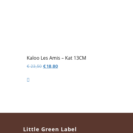
Kaloo Les Amis – Kat 13CM
Oorspronkelijke
Huidige
€
23,50
€
18,80
prijs
prijs
was:
is:

€ 23,50.
€ 18,80.
Little Green Label