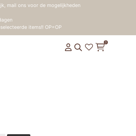
jk, mail ons voor de mogelijkheden
dagen
selecteerde items!! OP=OP
0
 Konijn Okergeel
product weer op voorraad is?