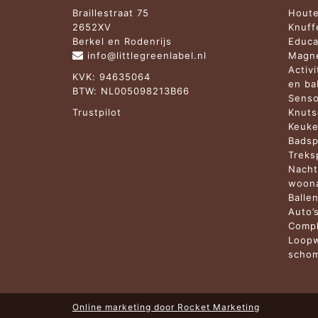
Braillestraat 75
Houte
2652XV
Knuff
Berkel en Rodenrijs
Educa
info@littlegreenlabel.nl
Magne
Activ
KVK: 94635064
en b
BTW: NL005098213B66
Senso
Trustpilot
Knuts
Keuke
Badsp
Treks
Nacht
woona
Balle
Auto’
Compl
Loopw
schom
Online marketing door
Rocket Marketing