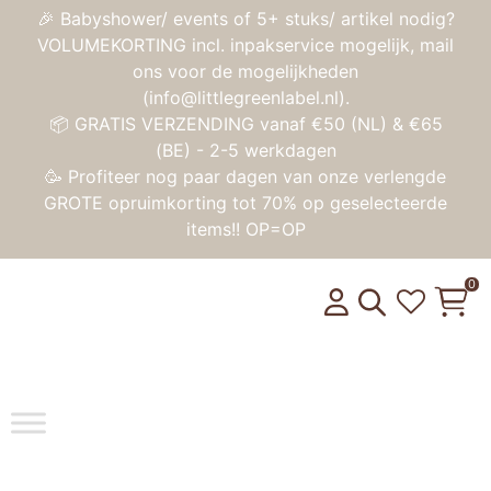
🎉 Babyshower/ events of 5+ stuks/ artikel nodig?
VOLUMEKORTING incl. inpakservice mogelijk, mail
ons voor de mogelijkheden
(info@littlegreenlabel.nl).
📦 GRATIS VERZENDING vanaf €50 (NL) & €65
(BE) - 2-5 werkdagen
🥳 Profiteer nog paar dagen van onze verlengde
GROTE opruimkorting tot 70% op geselecteerde
items!! OP=OP
0
Toggle na