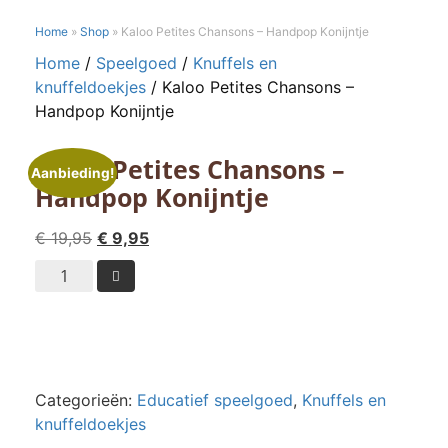
Home
»
Shop
»
Kaloo Petites Chansons – Handpop Konijntje
Home
/
Speelgoed
/
Knuffels en
knuffeldoekjes
/ Kaloo Petites Chansons –
Handpop Konijntje
Kaloo Petites Chansons –
Aanbieding!
Handpop Konijntje
Oorspronkelijke
Huidige
€
19,95
€
9,95
prijs
prijs
Kaloo

was:
is:
Petites
€ 19,95.
€ 9,95.
Chansons
-
Handpop
Konijntje
Categorieën:
Educatief speelgoed
,
Knuffels en
aantal
knuffeldoekjes