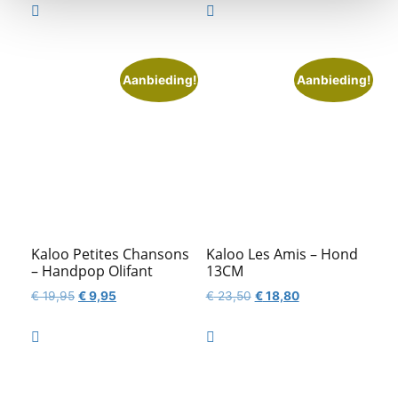
was:
is:
was:
is:


€ 22,50.
€ 18,95.
€ 12,95.
€ 10,95.
Aanbieding!
Aanbieding!
Kaloo Petites Chansons
Kaloo Les Amis – Hond
– Handpop Olifant
13CM
Oorspronkelijke
Huidige
Oorspronkelijke
Huidige
€
19,95
€
9,95
€
23,50
€
18,80
prijs
prijs
prijs
prijs
was:
is:
was:
is:


€ 19,95.
€ 9,95.
€ 23,50.
€ 18,80.