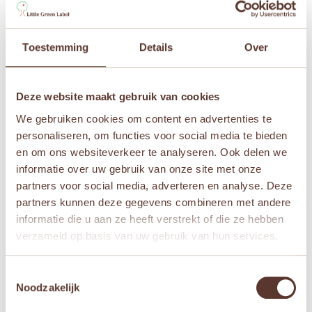
Handpop Konijntje” te beoordelen
Je e-mailadres wordt niet gepubliceerd.
Vereiste
velden zijn gemarkeerd met
*
Toestemming
Details
Over
Je waardering
*
Deze website maakt gebruik van cookies
Je beoordeling
*
We gebruiken cookies om content en advertenties te
personaliseren, om functies voor social media te bieden
en om ons websiteverkeer te analyseren. Ook delen we
informatie over uw gebruik van onze site met onze
Naam
*
partners voor social media, adverteren en analyse. Deze
partners kunnen deze gegevens combineren met andere
informatie die u aan ze heeft verstrekt of die ze hebben
E-mail
*
verzameld op basis van uw gebruik van hun services.
Toestemmingsselectie
Mijn naam, e-mail en site opslaan in deze
Noodzakelijk
browser voor de volgende keer wanneer ik een