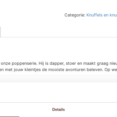
aantal
Categorie:
Knuffels en knu
an onze poppenserie. Hij is dapper, stoer en maakt graag ni
 met jouw kleintjes de mooiste avonturen beleven. Op wel
Details
naf 2 jaar
,
Vanaf 3 jaar
,
Vanaf 4 jaar