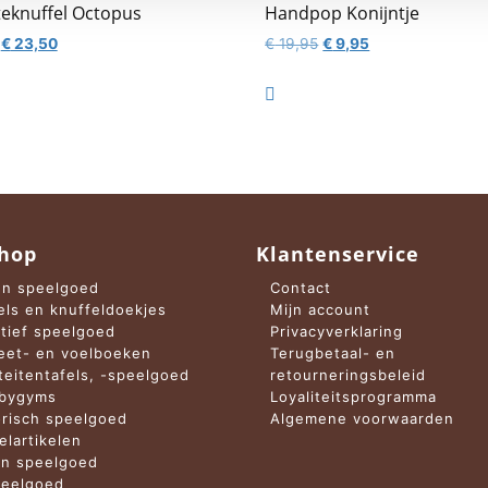
eknuffel Octopus
Handpop Konijntje
Oorspronkelijke
Huidige
Oorspronkelijke
Huidige
€
23,50
€
19,95
€
9,95
prijs
prijs
prijs
prijs
was:
is:
was:
is:

€ 27,50.
€ 23,50.
€ 19,95.
€ 9,95.
hop
Klantenservice
n speelgoed
Contact
els en knuffeldoekjes
Mijn account
tief speelgoed
Privacyverklaring
et- en voelboeken
Terugbetaal- en
iteitentafels, -speelgoed
retourneringsbeleid
abygyms
Loyaliteitsprogramma
risch speelgoed
Algemene voorwaarden
elartikelen
n speelgoed
eelgoed