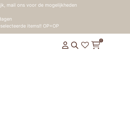
jk, mail ons voor de mogelijkheden
dagen
selecteerde items!! OP=OP
0
ero Dave