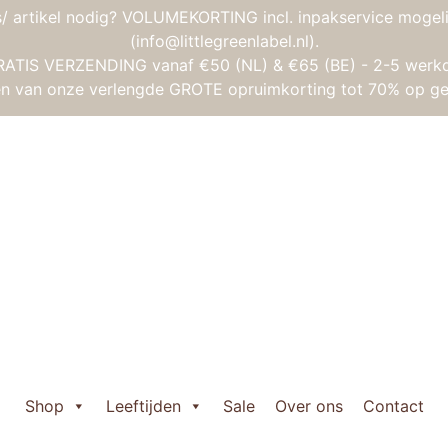
/ artikel nodig? VOLUMEKORTING incl. inpakservice mogeli
(info@littlegreenlabel.nl).
RATIS VERZENDING vanaf €50 (NL) & €65 (BE) - 2-5 werk
gen van onze verlengde GROTE opruimkorting tot 70% op ge
es
/ Knuffel Superhero Dave
Knuffel Superh
Oorspronkelijke
Huidige
€
17,95
€
8,95
prijs
prijs
Knuffel

was:
is:
Superhero
Shop
Leeftijden
Sale
Over ons
Contact
€ 17,95.
€ 8,95.
Dave