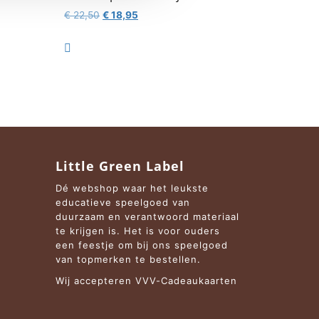
Oorspronkelijke
Huidige
€
22,50
€
18,95
prijs
prijs
was:
is:

€ 22,50.
€ 18,95.
Little Green Label
Dé webshop waar het leukste
educatieve speelgoed van
duurzaam en verantwoord materiaal
te krijgen is. Het is voor ouders
een feestje om bij ons speelgoed
van topmerken te bestellen.
Wij accepteren VVV-Cadeaukaarten