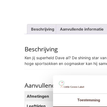
Beschrijving
Aanvullende informatie
Beschrijving
Ken jij superheld Dave al? De shining star v
hoge sportsokken en oogmasker kan hij samen
Aanvullende informatie
Afmetingen
32 × 10 × 6 cm
Toestemming
Leeftijden
Newborn
,
Vanaf 1 jaar
,
Va