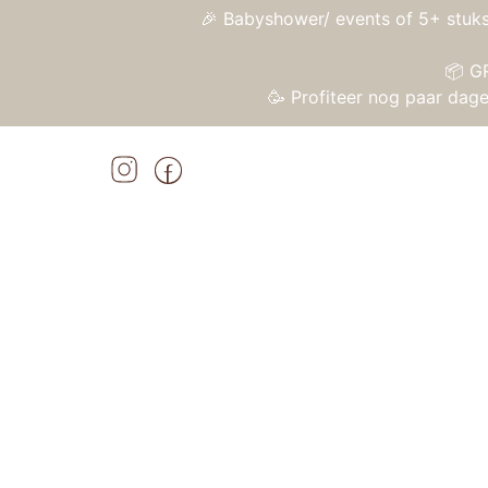
🎉 Babyshower/ events of 5+ stuks
📦 G
🥳 Profiteer nog paar da
Home
»
Shop
»
Knuffel Superhero Dave
Home
/
Speelgoed
/
Knuffels en knuffeldoekj
Aanbieding!