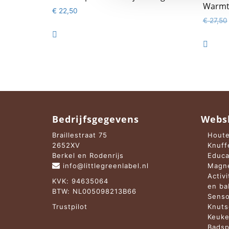
Warmt
€
22,50
€
27,50


Bedrijfsgegevens
Webs
Braillestraat 75
Houte
2652XV
Knuff
Berkel en Rodenrijs
Educa
info@littlegreenlabel.nl
Magne
Activ
KVK: 94635064
en b
BTW: NL005098213B66
Senso
Trustpilot
Knuts
Keuke
Badsp