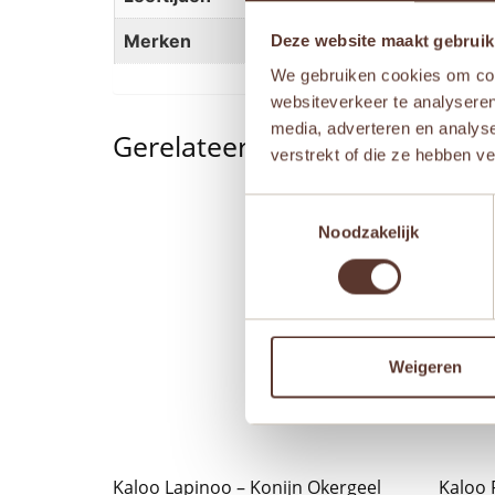
Merken
Jollein
Deze website maakt gebruik
We gebruiken cookies om cont
websiteverkeer te analyseren
media, adverteren en analys
Gerelateerde producten
verstrekt of die ze hebben v
Toestemmingsselectie
Noodzakelijk
Weigeren
Kaloo Lapinoo – Konijn Okergeel
Kaloo 