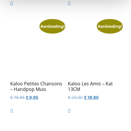
was:
is:


€ 27,50.
€ 23,50.
Aanbieding!
Aanbieding!
Kaloo Petites Chansons
Kaloo Les Amis – Kat
– Handpop Muis
13CM
Oorspronkelijke
Huidige
Oorspronkelijke
Huidige
€
19,95
€
9,95
€
23,50
€
18,80
prijs
prijs
prijs
prijs
was:
is:
was:
is:


€ 19,95.
€ 9,95.
€ 23,50.
€ 18,80.