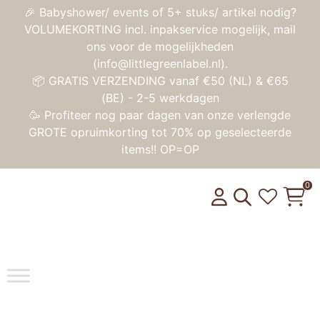
🎉 Babyshower/ events of 5+ stuks/ artikel nodig?
VOLUMEKORTING incl. inpakservice mogelijk, mail
ons voor de mogelijkheden
(info@littlegreenlabel.nl).
📦 GRATIS VERZENDING vanaf €50 (NL) & €65
(BE) - 2-5 werkdagen
🥳 Profiteer nog paar dagen van onze verlengde
GROTE opruimkorting tot 70% op geselecteerde
items!! OP=OP
0
Toggle na