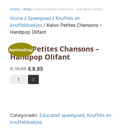
Home
»
Shop
»
Kaloo Petites Chansons – Handpop Olifant
Home
/
Speelgoed
/
Knuffels en
knuffeldoekjes
/ Kaloo Petites Chansons –
Handpop Olifant
Kaloo Petites Chansons –
Aanbieding!
Handpop Olifant
Oorspronkelijke
Huidige
€
19,95
€
9,95
prijs
prijs
Kaloo

was:
is:
Petites
€ 19,95.
€ 9,95.
Chansons
-
Handpop
Olifant
Categorieën:
Educatief speelgoed
,
Knuffels en
aantal
knuffeldoekjes