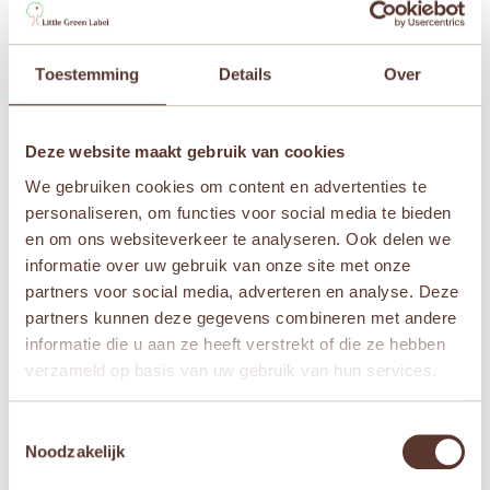
Handpop Olifant” te beoordelen
Je e-mailadres wordt niet gepubliceerd.
Vereiste
velden zijn gemarkeerd met
*
Toestemming
Details
Over
Je waardering
*
Deze website maakt gebruik van cookies
Je beoordeling
*
We gebruiken cookies om content en advertenties te
personaliseren, om functies voor social media te bieden
en om ons websiteverkeer te analyseren. Ook delen we
informatie over uw gebruik van onze site met onze
Naam
*
partners voor social media, adverteren en analyse. Deze
partners kunnen deze gegevens combineren met andere
informatie die u aan ze heeft verstrekt of die ze hebben
E-mail
*
verzameld op basis van uw gebruik van hun services.
Toestemmingsselectie
Mijn naam, e-mail en site opslaan in deze
Noodzakelijk
browser voor de volgende keer wanneer ik een