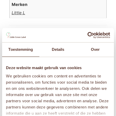
Merken
Little L
Beoordelingen
Toestemming
Details
Over
Er zijn nog geen beoordelingen.
Wees de eerste om “Little L – Stapeltoren Raket –
Rood en Wit” te beoordelen
Deze website maakt gebruik van cookies
Je e-mailadres wordt niet gepubliceerd.
Vereiste
We gebruiken cookies om content en advertenties te
velden zijn gemarkeerd met
*
personaliseren, om functies voor social media te bieden
Je waardering
*
en om ons websiteverkeer te analyseren. Ook delen we
informatie over uw gebruik van onze site met onze
Je beoordeling
*
partners voor social media, adverteren en analyse. Deze
partners kunnen deze gegevens combineren met andere
informatie die u aan ze heeft verstrekt of die ze hebben