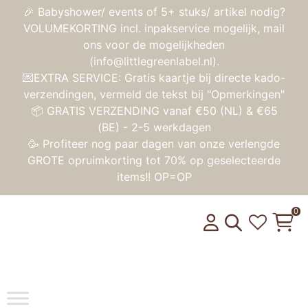
🎉 Babyshower/ events of 5+ stuks/ artikel nodig?
VOLUMEKORTING incl. inpakservice mogelijk, mail
ons voor de mogelijkheden
(info@littlegreenlabel.nl).
💌EXTRA SERVICE: Gratis kaartje bij directe kado-
verzendingen, vermeld de tekst bij "Opmerkingen"
📦 GRATIS VERZENDING vanaf €50 (NL) & €65
(BE) - 2-5 werkdagen
🥳 Profiteer nog paar dagen van onze verlengde
GROTE opruimkorting tot 70% op geselecteerde
items!! OP=OP
0
Toggle na