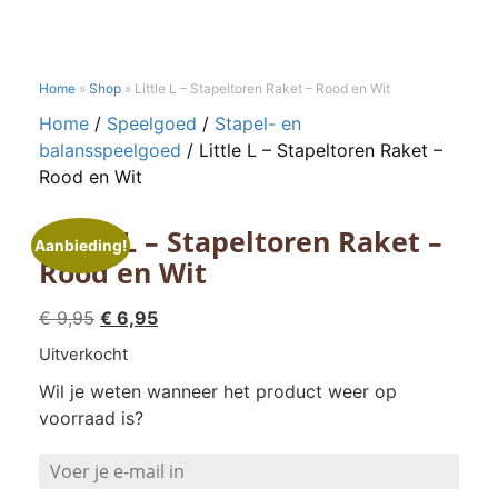
Home
»
Shop
»
Little L – Stapeltoren Raket – Rood en Wit
Home
/
Speelgoed
/
Stapel- en
balansspeelgoed
/ Little L – Stapeltoren Raket –
Rood en Wit
Little L – Stapeltoren Raket –
Aanbieding!
Rood en Wit
Oorspronkelijke
Huidige
€
9,95
€
6,95
prijs
prijs
Uitverkocht
was:
is:
Wil je weten wanneer het product weer op
€ 9,95.
€ 6,95.
voorraad is?