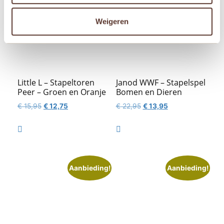
Weigeren
Little L – Stapeltoren
Janod WWF – Stapelspel
Peer – Groen en Oranje
Bomen en Dieren
Oorspronkelijke
Huidige
Oorspronkelijke
Huidige
€
15,95
€
12,75
€
22,95
€
13,95
prijs
prijs
prijs
prijs
was:
is:
was:
is:


€ 15,95.
€ 12,75.
€ 22,95.
€ 13,95.
Aanbieding!
Aanbieding!