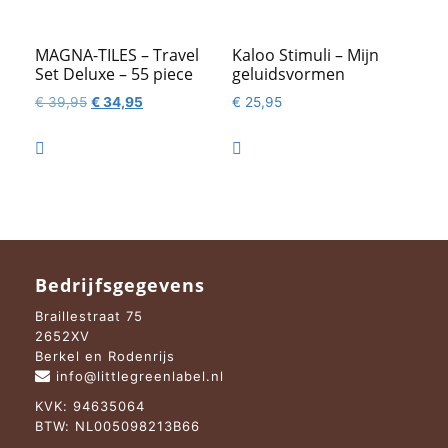
MAGNA-TILES – Travel
Kaloo Stimuli – Mijn
Set Deluxe – 55 piece
geluidsvormen
Oorspronkelijke
Huidige
€
39,95
€
34,95
€
25,95
prijs
prijs
was:
is:


€ 39,95.
€ 34,95.
Bedrijfsgegevens
Braillestraat 75
2652XV
Berkel en Rodenrijs
info@littlegreenlabel.nl
KVK: 94635064
BTW: NL005098213B66