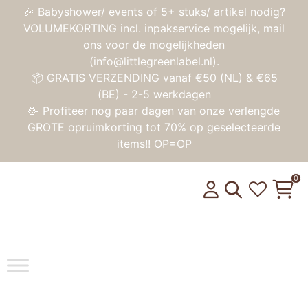
🎉 Babyshower/ events of 5+ stuks/ artikel nodig?
VOLUMEKORTING incl. inpakservice mogelijk, mail
ons voor de mogelijkheden
(info@littlegreenlabel.nl).
📦 GRATIS VERZENDING vanaf €50 (NL) & €65
(BE) - 2-5 werkdagen
🥳 Profiteer nog paar dagen van onze verlengde
GROTE opruimkorting tot 70% op geselecteerde
items!! OP=OP
0
Toggle na