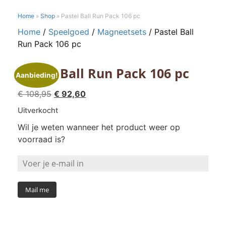
Home
»
Shop
»
Pastel Ball Run Pack 106 pc
Home
/
Speelgoed
/
Magneetsets
/ Pastel Ball
Run Pack 106 pc
Pastel Ball Run Pack 106 pc
Aanbieding!
Oorspronkelijke
Huidige
€
108,95
€
92,60
prijs
prijs
Uitverkocht
was:
is:
Wil je weten wanneer het product weer op
€ 108,95.
€ 92,60.
voorraad is?
Mail me