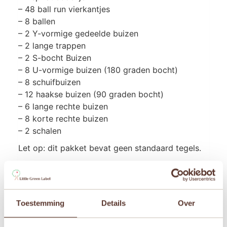
– 48 ball run vierkantjes
– 8 ballen
– 2 Y-vormige gedeelde buizen
– 2 lange trappen
– 2 S-bocht Buizen
– 8 U-vormige buizen (180 graden bocht)
– 8 schuifbuizen
– 12 haakse buizen (90 graden bocht)
– 6 lange rechte buizen
– 8 korte rechte buizen
– 2 schalen
Let op: dit pakket bevat geen standaard tegels.
Gewicht: 2.95 kg
Materiaal: Alle tegels zijn gemaakt van niet-giftig
ABS-kunststof dat BPA- en ftalaatvrij, verzegeld
Toestemming
Details
Over
en vastgenageld voor extra veiligheid.
Aanbevolen voor kinderen vanaf 3 jaar.