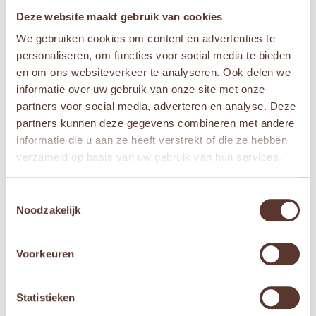
Deze website maakt gebruik van cookies
We gebruiken cookies om content en advertenties te
Aanvullende informatie
personaliseren, om functies voor social media te bieden
en om ons websiteverkeer te analyseren. Ook delen we
Leeftijden
informatie over uw gebruik van onze site met onze
partners voor social media, adverteren en analyse. Deze
Vanaf 3 jaar
,
Vanaf 4 jaar
,
Vanaf 5 jaar
,
Vana
partners kunnen deze gegevens combineren met andere
f 6 jaar
,
Vanaf 7 jaar
informatie die u aan ze heeft verstrekt of die ze hebben
Merken
verzameld op basis van uw gebruik van hun services.
Connetix
Toestemmingsselectie
Noodzakelijk
Gerelateerde producten
Voorkeuren
Aanbieding!
Aanbieding!
Statistieken