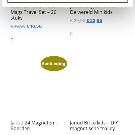
MAGNA-TILES – Micro
Janod Magneetbord –
Mags Travel Set – 26
De wereld Minikids
stuks
Oorspronkelijke
Huidige
€
29,95
€
23,95
Oorspronkelijke
Huidige
€
19,95
€
16,50
prijs
prijs
prijs
prijs
was:
is:

was:
is:
€ 29,95.
€ 23,95.

€ 19,95.
€ 16,50.
Aanbieding!
Janod 24 Magneten –
Janod Brico’kids – DIY
Boerderij
magnetische trolley