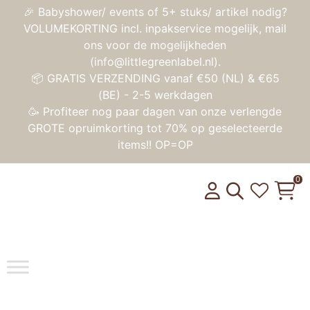
🎉 Babyshower/ events of 5+ stuks/ artikel nodig?
VOLUMEKORTING incl. inpakservice mogelijk, mail
ons voor de mogelijkheden
(info@littlegreenlabel.nl).
📦 GRATIS VERZENDING vanaf €50 (NL) & €65
(BE) - 2-5 werkdagen
🥳 Profiteer nog paar dagen van onze verlengde
GROTE opruimkorting tot 70% op geselecteerde
items!! OP=OP
0
Toggle na