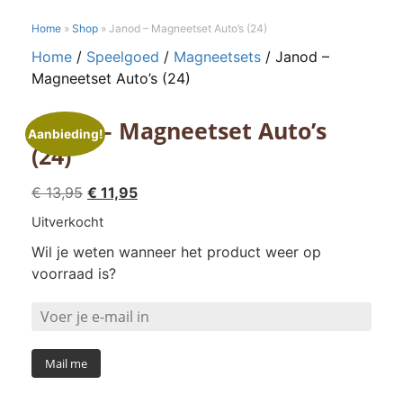
Home
»
Shop
»
Janod – Magneetset Auto’s (24)
Home
/
Speelgoed
/
Magneetsets
/ Janod –
Magneetset Auto’s (24)
Janod – Magneetset Auto’s
Aanbieding!
(24)
Oorspronkelijke
Huidige
€
13,95
€
11,95
prijs
prijs
Uitverkocht
was:
is:
Wil je weten wanneer het product weer op
€ 13,95.
€ 11,95.
voorraad is?
Mail me