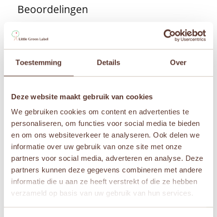
Beoordelingen
Er zijn nog geen beoordelingen.
Wees de eerste om “Janod – Magneetset Auto’s
(24)” te beoordelen
Toestemming
Details
Over
Je e-mailadres wordt niet gepubliceerd.
Vereiste
velden zijn gemarkeerd met
*
Je waardering
*
Deze website maakt gebruik van cookies
We gebruiken cookies om content en advertenties te
Je beoordeling
*
personaliseren, om functies voor social media te bieden
en om ons websiteverkeer te analyseren. Ook delen we
informatie over uw gebruik van onze site met onze
partners voor social media, adverteren en analyse. Deze
partners kunnen deze gegevens combineren met andere
Naam
*
informatie die u aan ze heeft verstrekt of die ze hebben
verzameld op basis van uw gebruik van hun services.
E-mail
*