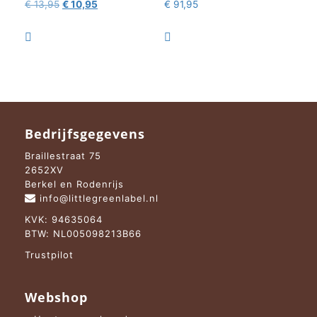
Oorspronkelijke
Huidige
€
13,95
€
10,95
€
91,95
prijs
prijs
was:
is:


€ 13,95.
€ 10,95.
Bedrijfsgegevens
Braillestraat 75
2652XV
Berkel en Rodenrijs
info@littlegreenlabel.nl
KVK: 94635064
BTW: NL005098213B66
Trustpilot
Webshop