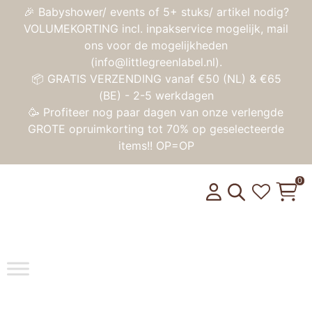
🎉 Babyshower/ events of 5+ stuks/ artikel nodig?
VOLUMEKORTING incl. inpakservice mogelijk, mail
ons voor de mogelijkheden
(info@littlegreenlabel.nl).
📦 GRATIS VERZENDING vanaf €50 (NL) & €65
(BE) - 2-5 werkdagen
🥳 Profiteer nog paar dagen van onze verlengde
GROTE opruimkorting tot 70% op geselecteerde
items!! OP=OP
0
Toggle na