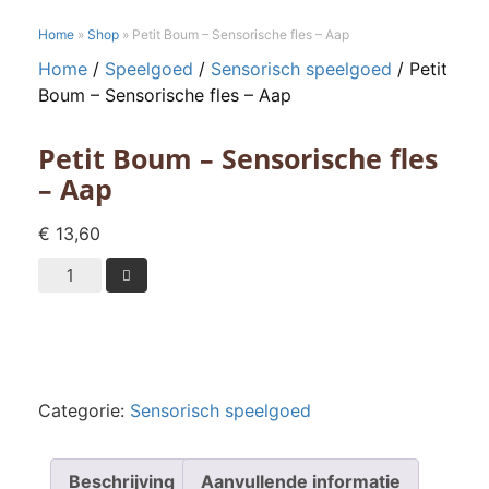
Home
»
Shop
»
Petit Boum – Sensorische fles – Aap
Home
/
Speelgoed
/
Sensorisch speelgoed
/ Petit
Boum – Sensorische fles – Aap
Petit Boum – Sensorische fles
– Aap
€
13,60
Petit

Boum
-
Sensorische
fles
-
Categorie:
Sensorisch speelgoed
Aap
aantal
Beschrijving
Aanvullende informatie