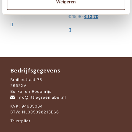
Weigeren
Sensorische Stapelslak
Sensorische fles –
Groente
Oorspronkelijke
Huidige
€
17,50
€
14,95
Oorspronkelijke
Huidige
€
15,90
€
12,70
prijs
prijs
prijs
prijs
was:
is:

was:
is:
€ 17,50.
€ 14,95.

€ 15,90.
€ 12,70.
Bedrijfsgegevens
Braillestraat 75
2652XV
Berkel en Rodenrijs
info@littlegreenlabel.nl
KVK: 94635064
BTW: NL005098213B66
Trustpilot